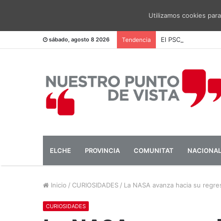
Utilizamos cookies para
El PSOE pide una me
sábado, agosto 8 2026
Tendencia
ELCHE
PROVINCIA
COMUNITAT
NACIONA
Inicio
/
CURIOSIDADES
/
La NASA avanza hacia su regres
CURIOSIDADES