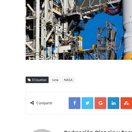
Etiquetas
luna
NASA
Facebook
Twitter
Google+
LinkedIn
Compartir