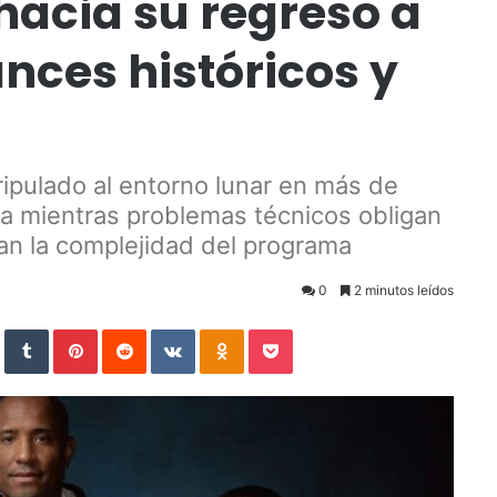
acia su regreso a
nces históricos y
tripulado al entorno lunar en más de
va mientras problemas técnicos obligan
ian la complejidad del programa
0
2 minutos leídos
StumbleUpon
Tumblr
Pinterest
Reddit
VKontakte
Odnoklassniki
Pocket