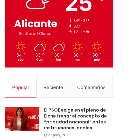
25
Alicante
34º - 25º
62%
1.21 km/h
Scattered Clouds
34
33
30
30
30
℃
℃
℃
℃
℃
sáb
dom
lun
mar
mié
Popular
Reciente
Comentarios
El PSOE exige en el pleno de
Elche frenar el concepto de
“prioridad nacional” en las
instituciones locales
23 julio, 2026