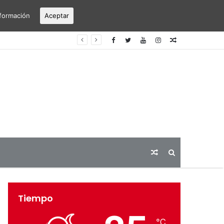
formación
Aceptar
erto Alicante-Elche
Articulo
aleatorio
Articulo
Buscar
aleatorio
Tiempo
℃