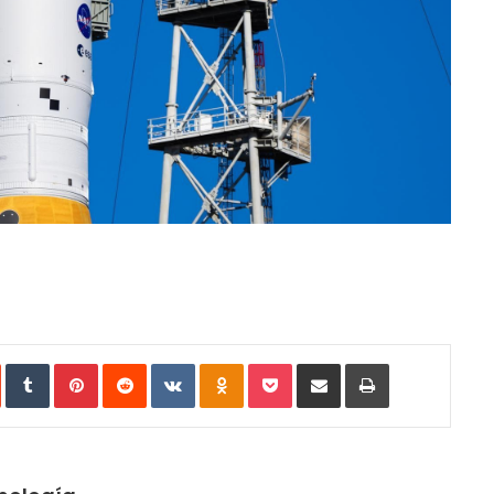
StumbleUpon
Tumblr
Pinterest
Reddit
VKontakte
Odnoklassniki
Pocket
Compartir vía Email
Imprimir