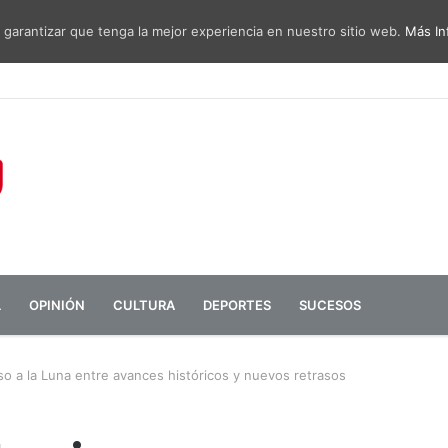
 garantizar que tenga la mejor experiencia en nuestro sitio web.
Más In
sa de diálogo entre administraciones y vecinos por el ruido del aeropu
L
OPINIÓN
CULTURA
DEPORTES
SUCESOS
o a la Luna entre avances históricos y nuevos retrasos