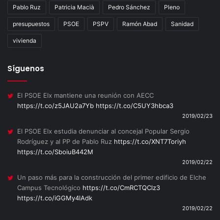
Pablo Ruz
Patricia Macià
Pedro Sánchez
Pleno
presupuestos
PSOE
PSPV
Ramón Abad
Sanidad
vivienda
Síguenos
El PSOE Elx mantiene una reunión con AECC
https://t.co/z5JAU2a7Yb
https://t.co/C5UY3hbca3
2019/02/23
El PSOE Elx estudia denunciar al concejal Popular Sergio
Rodríguez y al PP de Pablo Ruz
https://t.co/XNT7Toriyh
https://t.co/SboiuB442M
2019/02/22
Un paso más para la construcción del primer edificio de Elche
Campus Tecnológico
https://t.co/CmRCTQClz3
https://t.co/iGGMy4lAdk
2019/02/22