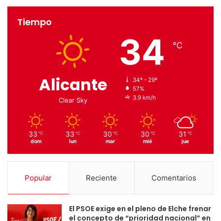
Tiempo
34
℃
Alicante
34º - 29º
57%
3.9 km/h
Clear Sky
33
33
30
30
31
℃
℃
℃
℃
℃
dom
lun
mar
mié
jue
Popular
Reciente
Comentarios
El PSOE exige en el pleno de Elche frenar
el concepto de “prioridad nacional” en