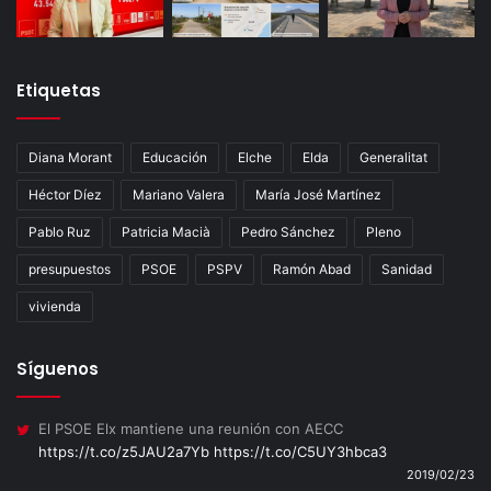
Etiquetas
Diana Morant
Educación
Elche
Elda
Generalitat
Héctor Díez
Mariano Valera
María José Martínez
Pablo Ruz
Patricia Macià
Pedro Sánchez
Pleno
presupuestos
PSOE
PSPV
Ramón Abad
Sanidad
vivienda
Síguenos
El PSOE Elx mantiene una reunión con AECC
https://t.co/z5JAU2a7Yb
https://t.co/C5UY3hbca3
2019/02/23