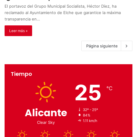
El portavoz del Grupo Municipal Socialista, Héctor Díez, ha
reclamado al Ayuntamiento de Elche que garantice la máxima
transparencia en…
Leer más »
Página siguiente
Tiempo
25
℃
Alicante
32º - 25º
84%
1.11 km/h
Clear Sky