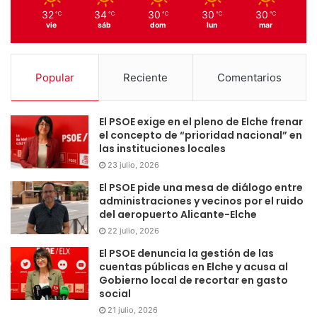
32
34
30
30
30
℃
℃
℃
℃
℃
vie
sáb
dom
lun
mar
Popular
Reciente
Comentarios
El PSOE exige en el pleno de Elche frenar
el concepto de “prioridad nacional” en
las instituciones locales
23 julio, 2026
El PSOE pide una mesa de diálogo entre
administraciones y vecinos por el ruido
del aeropuerto Alicante-Elche
22 julio, 2026
El PSOE denuncia la gestión de las
cuentas públicas en Elche y acusa al
Gobierno local de recortar en gasto
social
21 julio, 2026