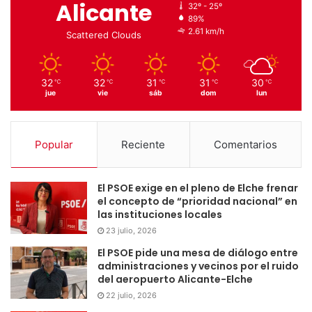
Alicante
32º - 25º
89%
2.61 km/h
Scattered Clouds
32
32
31
31
30
℃
℃
℃
℃
℃
jue
vie
sáb
dom
lun
Popular
Reciente
Comentarios
El PSOE exige en el pleno de Elche frenar
el concepto de “prioridad nacional” en
las instituciones locales
23 julio, 2026
El PSOE pide una mesa de diálogo entre
administraciones y vecinos por el ruido
del aeropuerto Alicante-Elche
22 julio, 2026