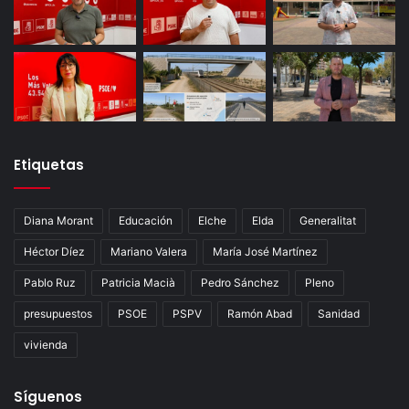
Etiquetas
Diana Morant
Educación
Elche
Elda
Generalitat
Héctor Díez
Mariano Valera
María José Martínez
Pablo Ruz
Patricia Macià
Pedro Sánchez
Pleno
presupuestos
PSOE
PSPV
Ramón Abad
Sanidad
vivienda
Síguenos