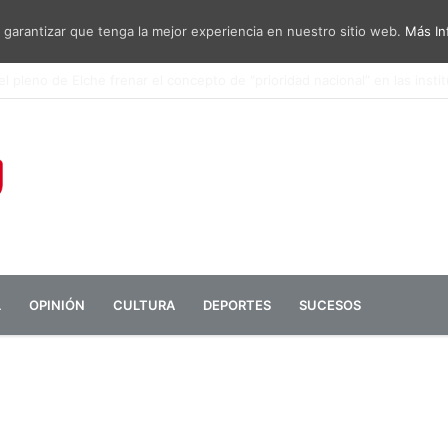
 garantizar que tenga la mejor experiencia en nuestro sitio web.
Más In
mesa de diálogo entre administraciones y vecinos por el ruido del aero
L
OPINIÓN
CULTURA
DEPORTES
SUCESOS