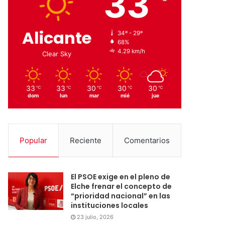
33
Alicante
34º - 29º
68%
4.29 km/h
Clear Sky
33
33
30
30
30
℃
℃
℃
℃
℃
dom
lun
mar
mié
jue
Popular
Reciente
Comentarios
El PSOE exige en el pleno de
Elche frenar el concepto de
“prioridad nacional” en las
instituciones locales
23 julio, 2026