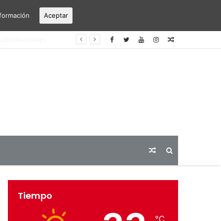
formación
Aceptar
puerto Alicante-Elche
Articulo
aleatorio
Articulo
Buscar
aleatorio
Tiempo
℃