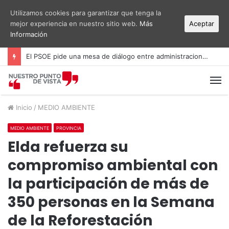
Utilizamos cookies para garantizar que tenga la
mejor experiencia en nuestro sitio web.
Más
Aceptar
Información
El PSOE pide una mesa de diálogo entre administraciones y vecinos por el ruido del aeropuerto Alicante-Elche
M
Inicio
/
MEDIO AMBIENTE
MEDIO AMBIENTE
PROVINCIA
Elda refuerza su
compromiso ambiental con
la participación de más de
350 personas en la Semana
de la Reforestación