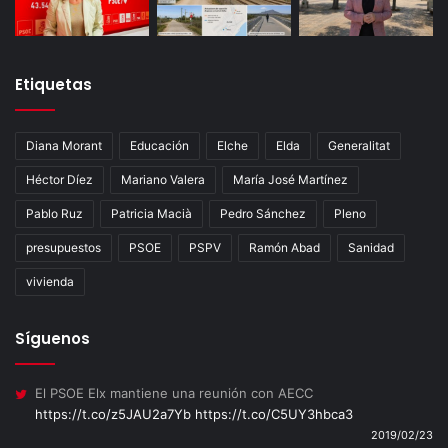
Etiquetas
Diana Morant
Educación
Elche
Elda
Generalitat
Héctor Díez
Mariano Valera
María José Martínez
Pablo Ruz
Patricia Macià
Pedro Sánchez
Pleno
presupuestos
PSOE
PSPV
Ramón Abad
Sanidad
vivienda
Síguenos
El PSOE Elx mantiene una reunión con AECC
https://t.co/z5JAU2a7Yb
https://t.co/C5UY3hbca3
2019/02/23