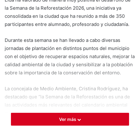
la Semana de la Reforestación 2026, una iniciativa ya
consolidada en la ciudad que ha reunido a más de 350
participantes entre alumnado, profesorado y ciudadanía.
Durante esta semana se han llevado a cabo diversas
jornadas de plantación en distintos puntos del municipio
con el objetivo de recuperar espacios naturales, mejorar la
calidad ambiental de la ciudad y sensibilizar a la población
sobre la importancia de la conservación del entorno.
La concejala de Medio Ambiente, Cristina Rodríguez, ha
destacado que “la Semana de la Reforestación es una de
las actividades más relevantes del calendario ambiental
municipal, ya que permite a la ciudadanía participar
Ver más
activamente en la mejora de nuestros espacios naturales y
en la lucha contra el cambio climático”.