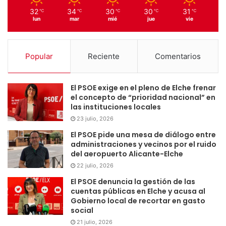
32
34
30
30
31
℃
℃
℃
℃
℃
lun
mar
mié
jue
vie
Popular
Reciente
Comentarios
El PSOE exige en el pleno de Elche frenar
el concepto de “prioridad nacional” en
las instituciones locales
23 julio, 2026
El PSOE pide una mesa de diálogo entre
administraciones y vecinos por el ruido
del aeropuerto Alicante-Elche
22 julio, 2026
El PSOE denuncia la gestión de las
cuentas públicas en Elche y acusa al
Gobierno local de recortar en gasto
social
21 julio, 2026