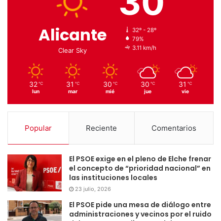
30
Alicante
32º - 28º
79%
3.11 km/h
Clear Sky
32
31
30
30
31
℃
℃
℃
℃
℃
lun
mar
mié
jue
vie
Popular
Reciente
Comentarios
El PSOE exige en el pleno de Elche frenar
el concepto de “prioridad nacional” en
las instituciones locales
23 julio, 2026
El PSOE pide una mesa de diálogo entre
administraciones y vecinos por el ruido