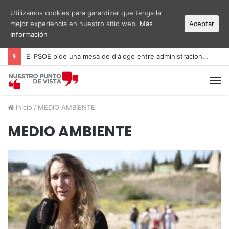
Utilizamos cookies para garantizar que tenga la
mejor experiencia en nuestro sitio web.
Más
Aceptar
Información
El PSOE pide una mesa de diálogo entre administraciones y vecinos por el ruido del aeropuerto Alicante-Elche
M
Inicio
/
MEDIO AMBIENTE
MEDIO AMBIENTE