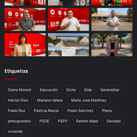
Etiquetas
Diana Morant
Educación
Elche
Elda
Generalitat
Héctor Díez
Mariano Valera
María José Martínez
Pablo Ruz
Patricia Macià
Pedro Sánchez
Pleno
presupuestos
PSOE
PSPV
Ramón Abad
Sanidad
vivienda