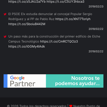
https://t.co/z5JAU2a7Yb
https://t.co/C5UY3hbca3
2019/02/23
El PSOE Elx estudia denunciar al concejal Popular Sergio
Rodríguez y al PP de Pablo Ruz
https://t.co/XNT7Toriyh
https://t.co/SboiuB442M
2019/02/22
Un paso más para la construcción del primer edificio de Elche
Campus Tecnológico
https://t.co/CmRCTQClz3
https://t.co/iGGMy4lAdk
2019/02/22
© 2026 Todos los derechos reservados |
Nuestro Punto de