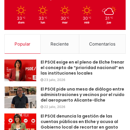
33
33
30
30
31
℃
℃
℃
℃
℃
dom
lun
mar
mié
jue
Popular
Reciente
Comentarios
El PSOE exige en el pleno de Elche frenar
el concepto de “prioridad nacional” en
las instituciones locales
23 julio, 2026
El PSOE pide una mesa de diálogo entre
administraciones y vecinos por el ruido
del aeropuerto Alicante-Elche
22 julio, 2026
El PSOE denuncia la gestión de las
cuentas públicas en Elche y acusa al
Gobierno local de recortar en gasto