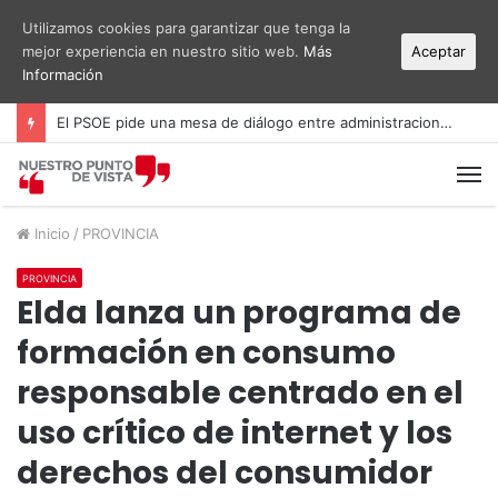
Utilizamos cookies para garantizar que tenga la
mejor experiencia en nuestro sitio web.
Más
Aceptar
Información
El PSOE pide una mesa de diálogo entre administraciones y vecinos por el ruido del aeropuerto Alicante-Elche
M
Inicio
/
PROVINCIA
PROVINCIA
Elda lanza un programa de
formación en consumo
responsable centrado en el
uso crítico de internet y los
derechos del consumidor