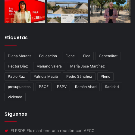
Etiquetas
Diana Morant
Educación
Elche
Elda
Generalitat
Héctor Díez
Mariano Valera
María José Martínez
Pablo Ruz
Patricia Macià
Pedro Sánchez
Pleno
presupuestos
PSOE
PSPV
Ramón Abad
Sanidad
vivienda
Síguenos
El PSOE Elx mantiene una reunión con AECC