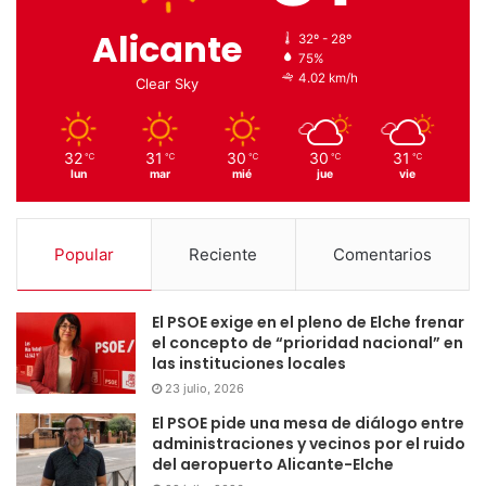
Alicante
32º - 28º
75%
4.02 km/h
Clear Sky
32
31
30
30
31
℃
℃
℃
℃
℃
lun
mar
mié
jue
vie
Popular
Reciente
Comentarios
El PSOE exige en el pleno de Elche frenar
el concepto de “prioridad nacional” en
las instituciones locales
23 julio, 2026
El PSOE pide una mesa de diálogo entre
administraciones y vecinos por el ruido
del aeropuerto Alicante-Elche