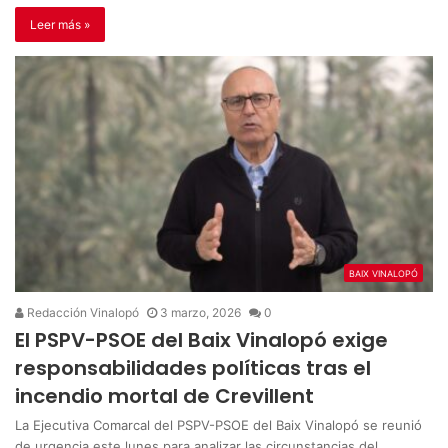
Leer más »
BAIX VINALOPÓ
Redacción Vinalopó
3 marzo, 2026
0
El PSPV-PSOE del Baix Vinalopó exige
responsabilidades políticas tras el
incendio mortal de Crevillent
La Ejecutiva Comarcal del PSPV-PSOE del Baix Vinalopó se reunió
de urgencia este lunes para analizar las circunstancias del