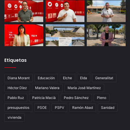
Etiquetas
Diana Morant
Educación
Elche
Elda
Generalitat
Héctor Díez
Mariano Valera
María José Martínez
Pablo Ruz
Patricia Macià
Pedro Sánchez
Pleno
presupuestos
PSOE
PSPV
Ramón Abad
Sanidad
vivienda