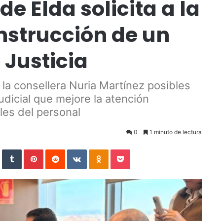
e Elda solicita a la
onstrucción de un
 Justicia
 la consellera Nuria Martínez posibles
dicial que mejore la atención
les del personal
0
1 minuto de lectura
StumbleUpon
Tumblr
Pinterest
Reddit
VKontakte
Odnoklassniki
Pocket