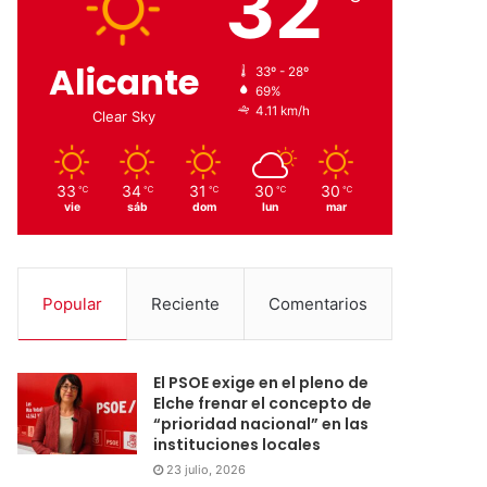
32
Alicante
33º - 28º
69%
4.11 km/h
Clear Sky
33
34
31
30
30
℃
℃
℃
℃
℃
vie
sáb
dom
lun
mar
Popular
Reciente
Comentarios
El PSOE exige en el pleno de
Elche frenar el concepto de
“prioridad nacional” en las
instituciones locales
23 julio, 2026