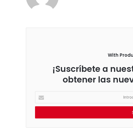
With Prod
¡Suscríbete a nuest
obtener las nue
I
n
t
r
o
d
u