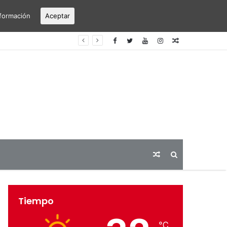
formación
Aceptar
erto Alicante-Elche
Articulo
aleatorio
Articulo
Buscar
aleatorio
Tiempo
℃