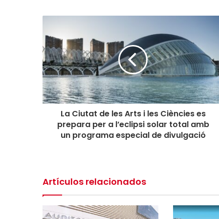
c
i
r
s
u
E
m
a
i
l
La Ciutat de les Arts i les Ciències es
prepara per a l’eclipsi solar total amb
un programa especial de divulgació
Artículos relacionados