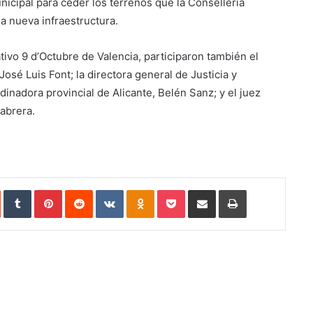
unicipal para ceder los terrenos que la Conselleria
a nueva infraestructura.
tivo 9 d’Octubre de Valencia, participaron también el
osé Luis Font; la directora general de Justicia y
dinadora provincial de Alicante, Belén Sanz; y el juez
Cabrera.
StumbleUpon
Tumblr
Pinterest
Reddit
VKontakte
Odnoklassniki
Pocket
Compartir vía Email
Imprimir