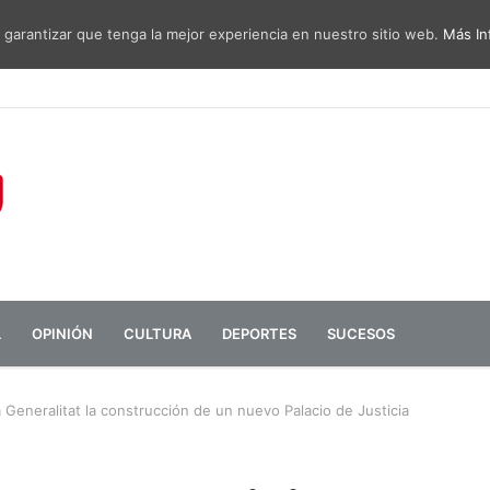
 garantizar que tenga la mejor experiencia en nuestro sitio web.
Más In
sa de diálogo entre administraciones y vecinos por el ruido del aeropu
L
OPINIÓN
CULTURA
DEPORTES
SUCESOS
a Generalitat la construcción de un nuevo Palacio de Justicia