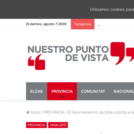
Utilizamos cookies para
El PSOE pide una me
viernes, agosto 7 2026
Tendencia
ELCHE
PROVINCIA
COMUNITAT
NACIONA
Inicio
/
PROVINCIA
/
El Ayuntamiento de Elda solicita a l
PROVINCIA
VINALOPÓ