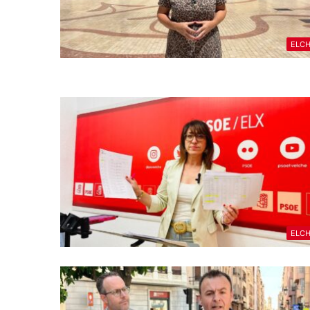
ELC
ELC