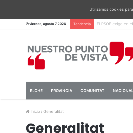
Utilizamos cookies para
El PSOE pide una me
viernes, agosto 7 2026
Tendencia
ELCHE
PROVINCIA
COMUNITAT
NACIONA
Inicio
/
Generalitat
Generalitat