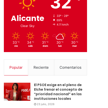
32
Alicante
33º - 28º
69%
4.11 km/h
Clear Sky
33
34
31
30
30
℃
℃
℃
℃
℃
vie
sáb
dom
lun
mar
Popular
Reciente
Comentarios
El PSOE exige en el pleno de
Elche frenar el concepto de
“prioridad nacional” en las
instituciones locales
23 julio, 2026