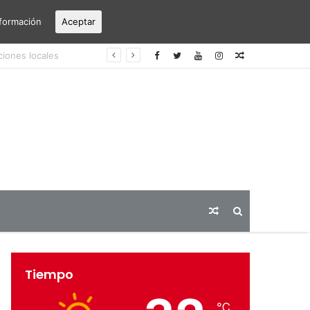
formación
Aceptar
erto Alicante-Elche
Articulo
aleatorio
Articulo
Buscar
aleatorio
Tiempo
℃