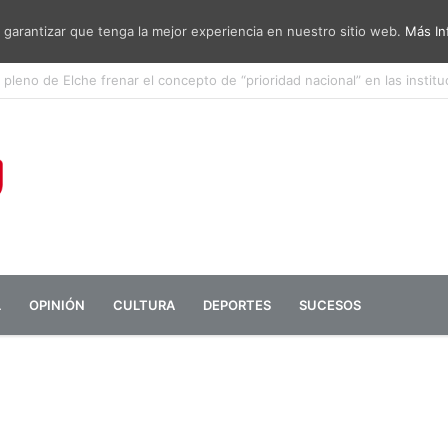
 garantizar que tenga la mejor experiencia en nuestro sitio web.
Más In
sa de diálogo entre administraciones y vecinos por el ruido del aeropu
L
OPINIÓN
CULTURA
DEPORTES
SUCESOS