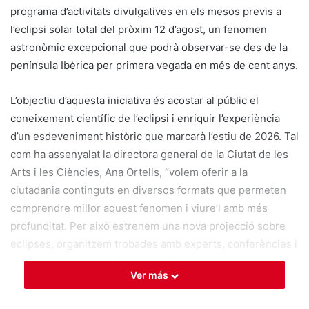
programa d’activitats divulgatives en els mesos previs a
l’eclipsi solar total del pròxim 12 d’agost, un fenomen
astronòmic excepcional que podrà observar-se des de la
península Ibèrica per primera vegada en més de cent anys.
L’objectiu d’aquesta iniciativa és acostar al públic el
coneixement científic de l’eclipsi i enriquir l’experiència
d’un esdeveniment històric que marcarà l’estiu de 2026. Tal
com ha assenyalat la directora general de la Ciutat de les
Arts i les Ciències, Ana Ortells, “volem oferir a la
ciutadania continguts en diversos formats que permeten
comprendre millor aquest fenomen i viure’l amb més
profunditat. Per això estrenem una nova projecció sobre
eclipses, organitzem trobades amb experts, conferències i
activitats pràctiques d’observació”.
Ver más
Estrena de la pel·lícula