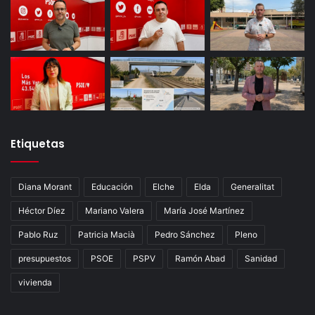
Etiquetas
Diana Morant
Educación
Elche
Elda
Generalitat
Héctor Díez
Mariano Valera
María José Martínez
Pablo Ruz
Patricia Macià
Pedro Sánchez
Pleno
presupuestos
PSOE
PSPV
Ramón Abad
Sanidad
vivienda