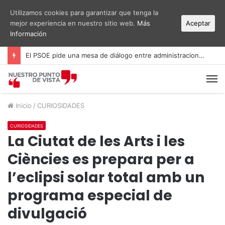
Utilizamos cookies para garantizar que tenga la
mejor experiencia en nuestro sitio web.
Más
Aceptar
Información
El PSOE pide una mesa de diálogo entre administraciones y vecinos por el ruido del aeropuerto Alicante-Elche
M
Inicio
/
CURIOSIDADES
CURIOSIDADES
La Ciutat de les Arts i les
Ciències es prepara per a
l’eclipsi solar total amb un
programa especial de
divulgació