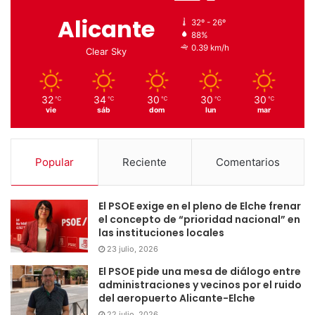
Alicante
32º - 26º
88%
0.39 km/h
Clear Sky
32
34
30
30
30
℃
℃
℃
℃
℃
vie
sáb
dom
lun
mar
Popular
Reciente
Comentarios
El PSOE exige en el pleno de Elche frenar
el concepto de “prioridad nacional” en
las instituciones locales
23 julio, 2026
El PSOE pide una mesa de diálogo entre
administraciones y vecinos por el ruido
del aeropuerto Alicante-Elche
22 julio, 2026