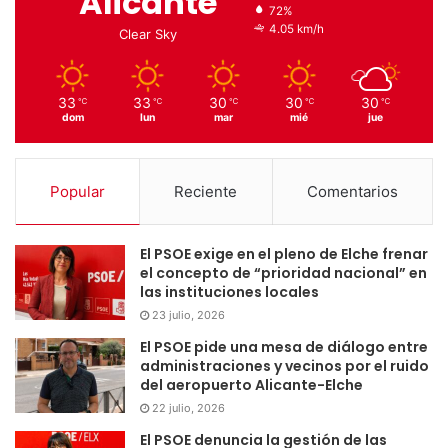
Alicante
72%
4.05 km/h
Clear Sky
33
33
30
30
30
℃
℃
℃
℃
℃
dom
lun
mar
mié
jue
Popular
Reciente
Comentarios
El PSOE exige en el pleno de Elche frenar
el concepto de “prioridad nacional” en
las instituciones locales
23 julio, 2026
El PSOE pide una mesa de diálogo entre
administraciones y vecinos por el ruido
del aeropuerto Alicante-Elche
22 julio, 2026
El PSOE denuncia la gestión de las