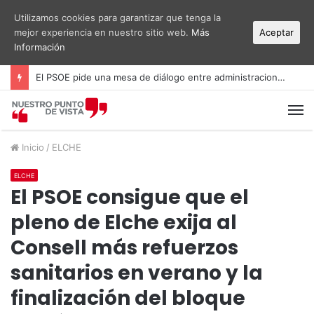
Utilizamos cookies para garantizar que tenga la
mejor experiencia en nuestro sitio web.
Más
Aceptar
Información
El PSOE pide una mesa de diálogo entre administraciones y vecinos por el ruido del aeropuerto Alicante-Elche
M
Inicio
/
ELCHE
ELCHE
El PSOE consigue que el
pleno de Elche exija al
Consell más refuerzos
sanitarios en verano y la
finalización del bloque