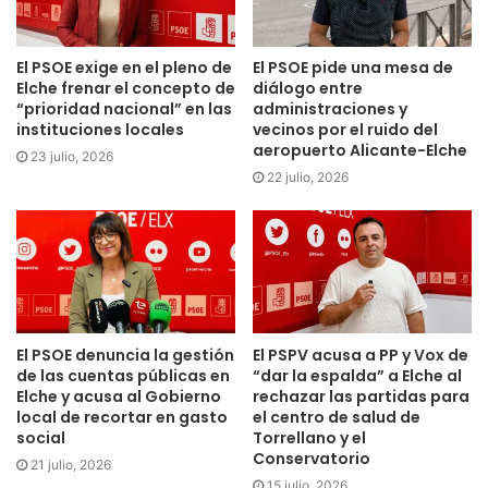
sistema de sonido, la renovación del tapizado de las
butacas y nuevas inversiones en eficiencia energética.
El PSOE exige en el pleno de
El PSOE pide una mesa de
Elche frenar el concepto de
diálogo entre
Huertas ha recordado que durante la anterior legislatura
“prioridad nacional” en las
administraciones y
instituciones locales
vecinos por el ruido del
ya se impulsaron mejoras como la renovación del
aeropuerto Alicante-Elche
23 julio, 2026
cableado, la instalación de placas solares, la puesta en
22 julio, 2026
marcha de la cafetería y la actualización de la señalética.
“La promesa del futuro Palacio de Congresos no puede ser
una excusa para dejar de invertir en el Ciutat d’Elx”, ha
afirmado la edil socialista.
La concejala ha destacado que el Centro de Congresos ha
El PSOE denuncia la gestión
El PSPV acusa a PP y Vox de
sido “fundamental para la creación de riqueza en Elche”
de las cuentas públicas en
“dar la espalda” a Elche al
durante sus más de dos décadas de actividad, gracias a los
Elche y acusa al Gobierno
rechazar las partidas para
local de recortar en gasto
el centro de salud de
numerosos eventos que ha acogido y a su impacto en la
social
Torrellano y el
economía local.
Conservatorio
21 julio, 2026
15 julio, 2026