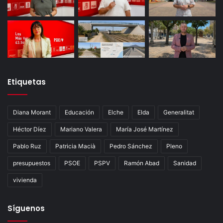
Etiquetas
Diana Morant
Educación
Elche
Elda
Generalitat
Héctor Díez
Mariano Valera
María José Martínez
Pablo Ruz
Patricia Macià
Pedro Sánchez
Pleno
presupuestos
PSOE
PSPV
Ramón Abad
Sanidad
vivienda
Síguenos