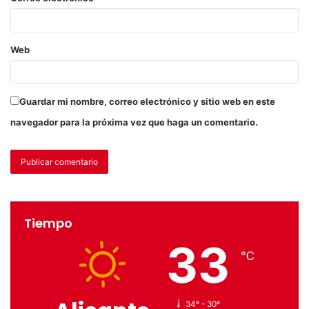
gobierno formado por PP y Vox por el futuro uso de las
antiguas instalaciones del CPEE Virgen de la Luz tras el
traslado al nuevo edificio. Los socialistas han reiterado su
Web
propuesta de destinar este inmueble a centro de día u
ocupacional para personas con discapacidad, una iniciativa
que el PSOE ya elevó al pleno municipal en junio de 2025.
Guardar mi nombre, correo electrónico y sitio web en este
navegador para la próxima vez que haga un comentario.
El Grupo Municipal Socialista ha señalado que seguirá
defendiendo en el pleno aquellas propuestas que permitan
mejorar los servicios públicos, reforzar las infraestructuras
municipales y dar respuesta a las necesidades reales de
los vecinos y vecinas de Elche.
Tiempo
Etiquetas
Elche
Pleno
Sanidad
33
℃
34º - 30º