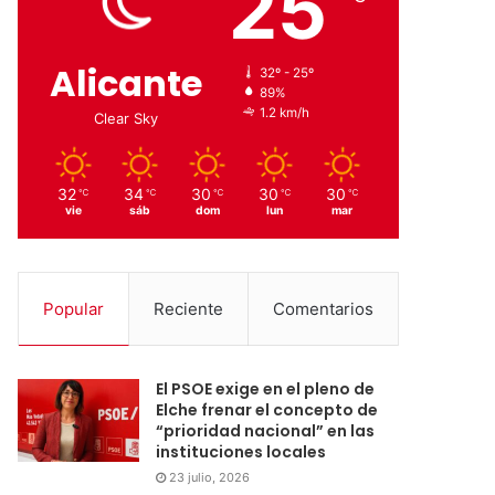
25
Alicante
32º - 25º
89%
1.2 km/h
Clear Sky
32
34
30
30
30
℃
℃
℃
℃
℃
vie
sáb
dom
lun
mar
Popular
Reciente
Comentarios
El PSOE exige en el pleno de
Elche frenar el concepto de
“prioridad nacional” en las
instituciones locales
23 julio, 2026