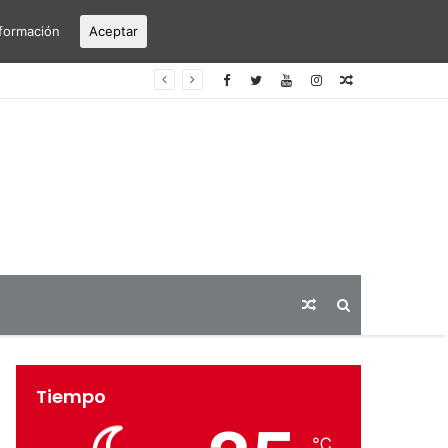
formación
Aceptar
erto Alicante-Elche
Articulo
aleatorio
Articulo
Buscar
aleatorio
Tiempo
℃