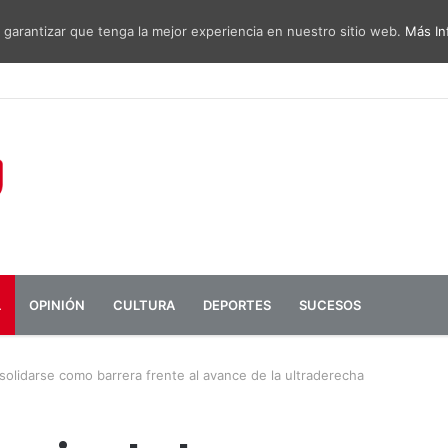
 garantizar que tenga la mejor experiencia en nuestro sitio web.
Más In
sa de diálogo entre administraciones y vecinos por el ruido del aeropu
L
OPINIÓN
CULTURA
DEPORTES
SUCESOS
solidarse como barrera frente al avance de la ultraderecha