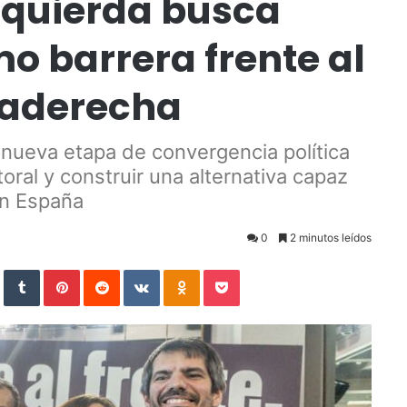
izquierda busca
o barrera frente al
raderecha
 nueva etapa de convergencia política
oral y construir una alternativa capaz
en España
0
2 minutos leídos
StumbleUpon
Tumblr
Pinterest
Reddit
VKontakte
Odnoklassniki
Pocket