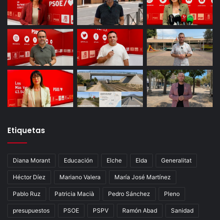
Etiquetas
Diana Morant
Educación
Elche
Elda
Generalitat
Héctor Díez
Mariano Valera
María José Martínez
Pablo Ruz
Patricia Macià
Pedro Sánchez
Pleno
presupuestos
PSOE
PSPV
Ramón Abad
Sanidad