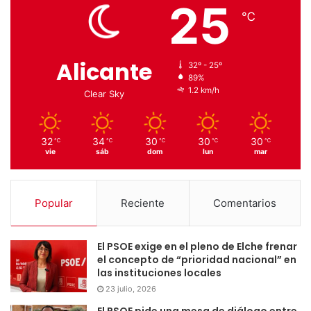
25
℃
Alicante
32º - 25º
89%
1.2 km/h
Clear Sky
32
34
30
30
30
℃
℃
℃
℃
℃
vie
sáb
dom
lun
mar
Popular
Reciente
Comentarios
El PSOE exige en el pleno de Elche frenar
el concepto de “prioridad nacional” en
las instituciones locales
23 julio, 2026
El PSOE pide una mesa de diálogo entre