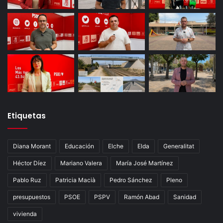
Etiquetas
Diana Morant
Educación
Elche
Elda
Generalitat
Héctor Díez
Mariano Valera
María José Martínez
Pablo Ruz
Patricia Macià
Pedro Sánchez
Pleno
presupuestos
PSOE
PSPV
Ramón Abad
Sanidad
vivienda