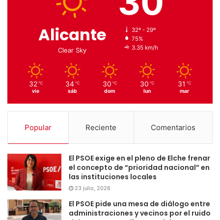
30
Alicante
32º - 29º
75%
3.35 km/h
Clear Sky
32
34
30
30
31
℃
℃
℃
℃
℃
vie
sáb
dom
lun
mar
Popular
Reciente
Comentarios
El PSOE exige en el pleno de Elche frenar
el concepto de “prioridad nacional” en
las instituciones locales
23 julio, 2026
El PSOE pide una mesa de diálogo entre
administraciones y vecinos por el ruido