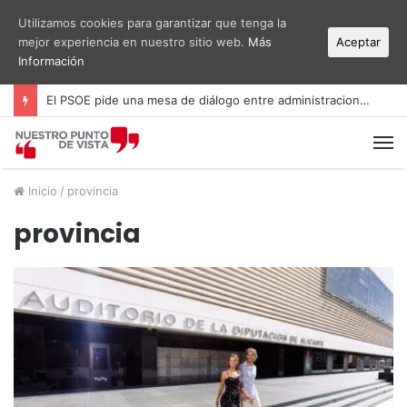
Utilizamos cookies para garantizar que tenga la
mejor experiencia en nuestro sitio web.
Más
Aceptar
Información
El PSOE pide una mesa de diálogo entre administraciones y vecinos por el ruido del aeropuerto Alicante-Elche
M
Inicio
/
provincia
provincia