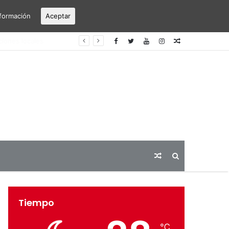
formación
Aceptar
erto Alicante-Elche
Articulo
aleatorio
Articulo
Buscar
aleatorio
Tiempo
℃