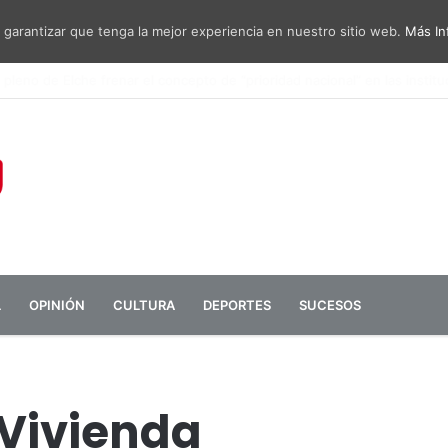
 garantizar que tenga la mejor experiencia en nuestro sitio web.
Más In
sa de diálogo entre administraciones y vecinos por el ruido del aeropu
L
OPINIÓN
CULTURA
DEPORTES
SUCESOS
 Vivienda