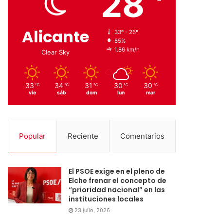
28
Alicante
33º - 26º
85%
1.86 km/h
Clear Sky
33
34
31
30
30
℃
℃
℃
℃
℃
vie
sáb
dom
lun
mar
Popular
Reciente
Comentarios
El PSOE exige en el pleno de
Elche frenar el concepto de
“prioridad nacional” en las
instituciones locales
23 julio, 2026