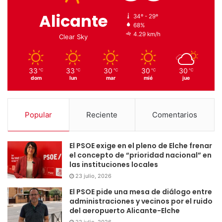
Alicante
34º - 29º
68%
4.29 km/h
Clear Sky
33
33
30
30
30
℃
℃
℃
℃
℃
dom
lun
mar
mié
jue
Popular
Reciente
Comentarios
El PSOE exige en el pleno de Elche frenar
el concepto de “prioridad nacional” en
las instituciones locales
23 julio, 2026
El PSOE pide una mesa de diálogo entre
administraciones y vecinos por el ruido
del aeropuerto Alicante-Elche
22 julio, 2026