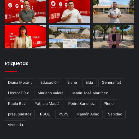
Etiquetas
Diana Morant
Educación
Elche
Elda
Generalitat
Héctor Díez
Mariano Valera
María José Martínez
Pablo Ruz
Patricia Macià
Pedro Sánchez
Pleno
presupuestos
PSOE
PSPV
Ramón Abad
Sanidad
vivienda