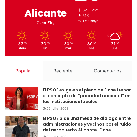
Alicante
32º - 26º
51%
1.52 km/h
Clear Sky
32
30
30
30
31
℃
℃
℃
℃
℃
dom
lun
mar
mié
jue
Popular
Reciente
Comentarios
El PSOE exige en el pleno de Elche frenar
el concepto de “prioridad nacional” en
las instituciones locales
23 julio, 2026
El PSOE pide una mesa de diálogo entre
administraciones y vecinos por el ruido
del aeropuerto Alicante-Elche
22 julio, 2026