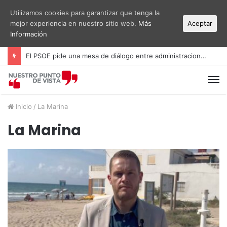
Utilizamos cookies para garantizar que tenga la
mejor experiencia en nuestro sitio web.
Más
Aceptar
Información
El PSOE pide una mesa de diálogo entre administraciones y vecinos por el ruido del aeropuerto Alicante-Elche
M
Inicio
/
La Marina
La Marina