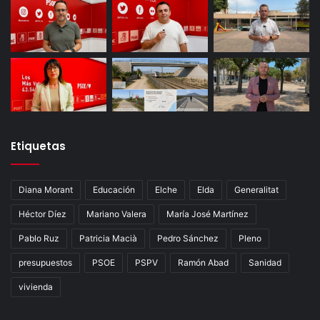
Etiquetas
Diana Morant
Educación
Elche
Elda
Generalitat
Héctor Díez
Mariano Valera
María José Martínez
Pablo Ruz
Patricia Macià
Pedro Sánchez
Pleno
presupuestos
PSOE
PSPV
Ramón Abad
Sanidad
vivienda