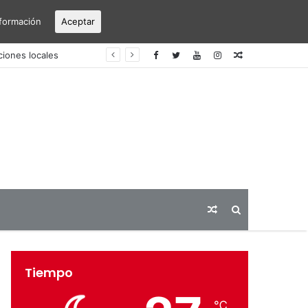
formación
Aceptar
erto Alicante-Elche
Articulo
aleatorio
Articulo
Buscar
aleatorio
Tiempo
℃