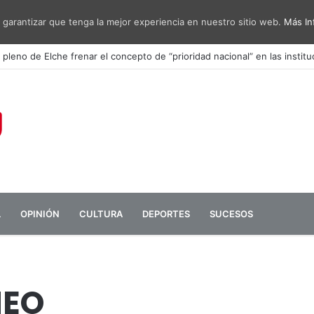
 garantizar que tenga la mejor experiencia en nuestro sitio web.
Más In
sa de diálogo entre administraciones y vecinos por el ruido del aeropu
L
OPINIÓN
CULTURA
DEPORTES
SUCESOS
NEO