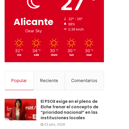
27
Alicante
32º - 26º
88%
0.39 km/h
Clear Sky
32
34
30
30
30
℃
℃
℃
℃
℃
vie
sáb
dom
lun
mar
Popular
Reciente
Comentarios
El PSOE exige en el pleno de
Elche frenar el concepto de
“prioridad nacional” en las
instituciones locales
23 julio, 2026