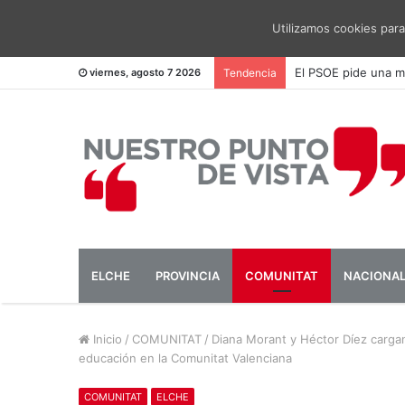
Utilizamos cookies para
El PSOE pide una me
viernes, agosto 7 2026
Tendencia
ELCHE
PROVINCIA
COMUNITAT
NACIONA
Inicio
/
COMUNITAT
/
Diana Morant y Héctor Díez cargan 
educación en la Comunitat Valenciana
COMUNITAT
ELCHE