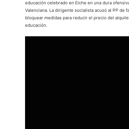
educación celebrado en Elche en una dura ofensiva 
Valenciana. La dirigente socialista acusó al PP de 
bloquear medidas para reducir el precio del alquile
educación.