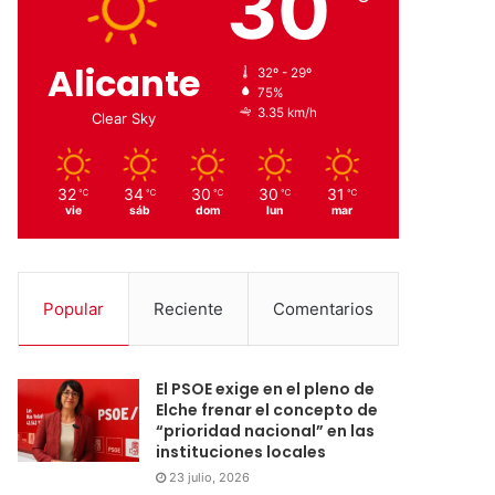
30
Alicante
32º - 29º
75%
3.35 km/h
Clear Sky
32
34
30
30
31
℃
℃
℃
℃
℃
vie
sáb
dom
lun
mar
Popular
Reciente
Comentarios
El PSOE exige en el pleno de
Elche frenar el concepto de
“prioridad nacional” en las
instituciones locales
23 julio, 2026