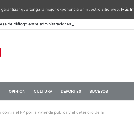
 garantizar que tenga la mejor experiencia en nuestro sitio web.
Más In
sa de diálogo entre administraciones y vecinos por el ruido del aeropu
L
OPINIÓN
CULTURA
DEPORTES
SUCESOS
contra el PP por la vivienda pública y el deterioro de la