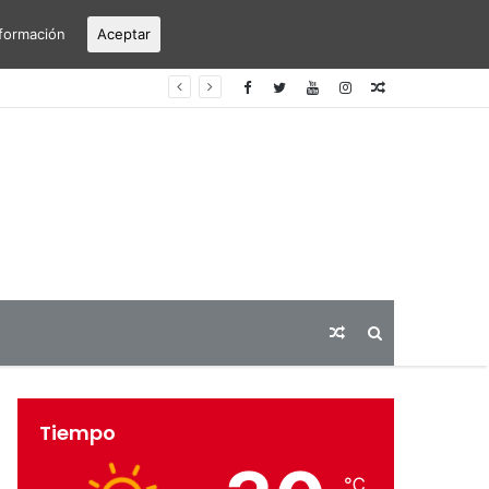
formación
Aceptar
erto Alicante-Elche
Articulo
aleatorio
Articulo
Buscar
aleatorio
Tiempo
℃