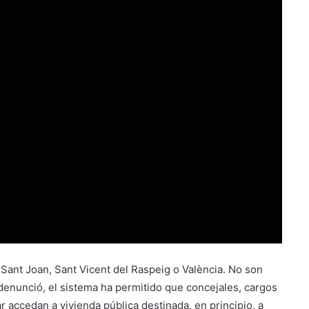
 Sant Joan, Sant Vicent del Raspeig o València. No son
enunció, el sistema ha permitido que concejales, cargos
 accedan a vivienda pública destinada, en principio, a