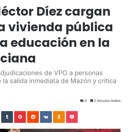
éctor Díez cargan
la vivienda pública
 la educación en la
nciana
adjudicaciones de VPO a personas
e la salida inmediata de Mazón y critica
0
2 minutos leídos
StumbleUpon
Tumblr
Pinterest
Reddit
VKontakte
Odnoklassniki
Pocket