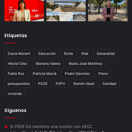
Etiquetas
Diana Morant
Educación
Elche
Elda
Generalitat
Héctor Díez
Mariano Valera
María José Martínez
Pablo Ruz
Patricia Macià
Pedro Sánchez
Pleno
presupuestos
PSOE
PSPV
Ramón Abad
Sanidad
vivienda
Síguenos
El PSOE Elx mantiene una reunión con AECC