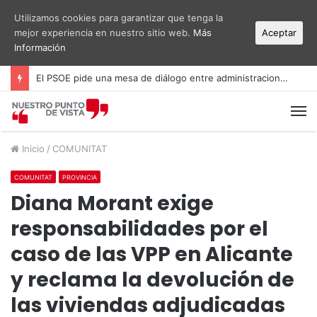
Utilizamos cookies para garantizar que tenga la
mejor experiencia en nuestro sitio web.
Más
Aceptar
Información
El PSOE denuncia la gestión de las cuentas públicas en Elche y acusa al Gobierno local de recortar en gasto social
M
Inicio
/
COMUNITAT
COMUNITAT
PROVINCIA
Diana Morant exige
responsabilidades por el
caso de las VPP en Alicante
y reclama la devolución de
las viviendas adjudicadas