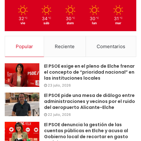
32
34
30
30
31
℃
℃
℃
℃
℃
vie
sáb
dom
lun
mar
Popular
Reciente
Comentarios
El PSOE exige en el pleno de Elche frenar
el concepto de “prioridad nacional” en
las instituciones locales
23 julio, 2026
El PSOE pide una mesa de diálogo entre
administraciones y vecinos por el ruido
del aeropuerto Alicante-Elche
22 julio, 2026
El PSOE denuncia la gestión de las
cuentas públicas en Elche y acusa al
Gobierno local de recortar en gasto