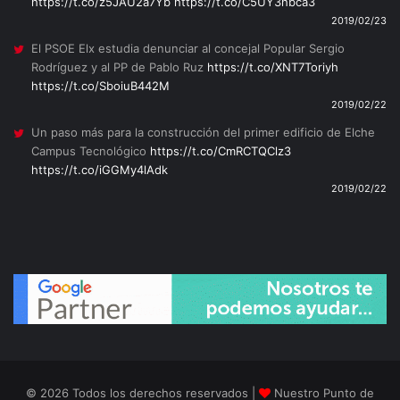
https://t.co/z5JAU2a7Yb
https://t.co/C5UY3hbca3
2019/02/23
El PSOE Elx estudia denunciar al concejal Popular Sergio
Rodríguez y al PP de Pablo Ruz
https://t.co/XNT7Toriyh
https://t.co/SboiuB442M
2019/02/22
Un paso más para la construcción del primer edificio de Elche
Campus Tecnológico
https://t.co/CmRCTQClz3
https://t.co/iGGMy4lAdk
2019/02/22
© 2026 Todos los derechos reservados |
Nuestro Punto de