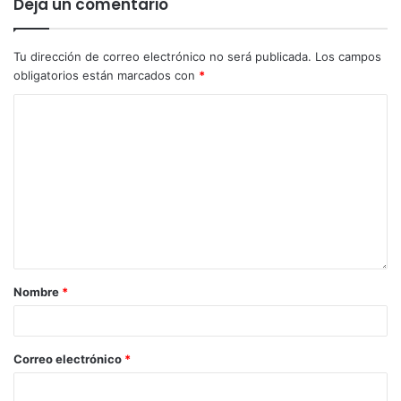
Deja un comentario
justicia “como cualquier ciudadano”.
Etiquetas
Diana Morant
vivienda
Tu dirección de correo electrónico no será publicada.
Los campos
obligatorios están marcados con
*
Nombre
*
Correo electrónico
*