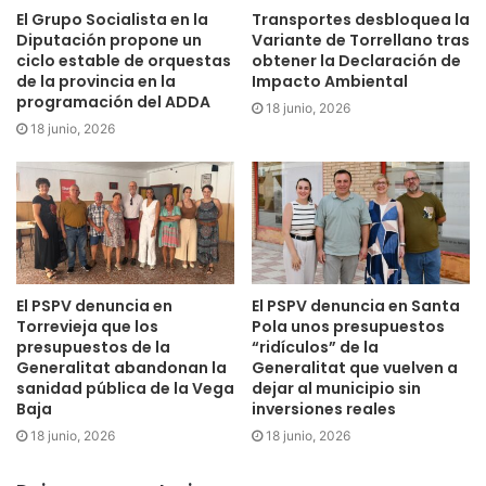
El Grupo Socialista en la
Transportes desbloquea la
Diputación propone un
Variante de Torrellano tras
Por otro lado, la secretaria general del PSPV-PSOE ha
ciclo estable de orquestas
obtener la Declaración de
acusado a la Generalitat Valenciana de haber “mentido a
de la provincia en la
Impacto Ambiental
los valencianos y valencianas” sobre la actuación del
programación del ADDA
18 junio, 2026
presidente Carlos Mazón durante la jornada de la DANA,
18 junio, 2026
basándose en la declaración judicial de la exdirectora
general de la Oficina de Prensa del presidente.
“La versión oficial trasladada por la institución no se
corresponde con la realidad. Es gravísimo que una
institución como la Generalitat mienta y todavía más grave
El PSPV denuncia en
El PSPV denuncia en Santa
que no haya consecuencias políticas”, ha afirmado.
Torrevieja que los
Pola unos presupuestos
presupuestos de la
“ridículos” de la
Generalitat abandonan la
Generalitat que vuelven a
Finalmente, Morant ha acusado al presidente de la
sanidad pública de la Vega
dejar al municipio sin
Generalitat de “proteger” a Mazón y de haber recolocado a
Baja
inversiones reales
su equipo, manteniéndolo aforado en Les Corts en lugar
18 junio, 2026
18 junio, 2026
de exigirle que entregue su acta y comparezca ante la