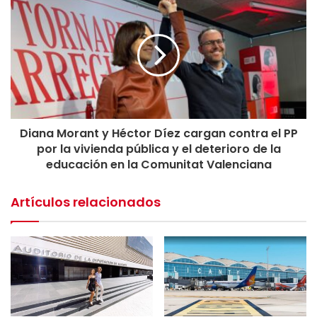
Asimismo, ha criticado que en el último pleno del
Ayuntamiento de Alicante el Partido Popular y Vox
impidieran la reprobación del alcalde. “Más allá de las
escenificaciones, PP y Vox votaron juntos para tapar un
escándalo que ya no es solo un caso Alicante, sino un caso
Partido Popular”, ha señalado.
Diana Morant y Héctor Díez cargan contra el PP
Morant también ha advertido de que la comisión de
por la vivienda pública y el deterioro de la
investigación abierta en Les Corts —con mayoría de PP y
educación en la Comunitat Valenciana
Vox— “corre el riesgo de convertirse en una tapadera”.
Artículos relacionados
Críticas a la Generalitat
por la gestión de la DANA