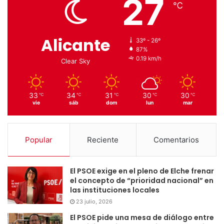
27
℃
Alicante
33º - 26º
87%
0.19 km/h
Clear Sky
33
34
31
30
30
℃
℃
℃
℃
℃
vie
sáb
dom
lun
mar
Popular
Reciente
Comentarios
El PSOE exige en el pleno de Elche frenar
el concepto de “prioridad nacional” en
las instituciones locales
23 julio, 2026
El PSOE pide una mesa de diálogo entre