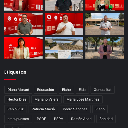
Etiquetas
Diana Morant
Educación
Elche
Elda
Generalitat
Héctor Díez
Mariano Valera
María José Martínez
Pablo Ruz
Patricia Macià
Pedro Sánchez
Pleno
presupuestos
PSOE
PSPV
Ramón Abad
Sanidad