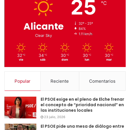
25
℃
Alicante
32º - 25º
84%
1.11 km/h
Clear Sky
32
34
30
30
30
℃
℃
℃
℃
℃
vie
sáb
dom
lun
mar
Popular
Reciente
Comentarios
El PSOE exige en el pleno de Elche frenar
el concepto de “prioridad nacional” en
las instituciones locales
23 julio, 2026
El PSOE pide una mesa de diálogo entre