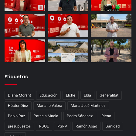
Etiquetas
Diana Morant
Educación
Elche
Elda
Generalitat
Héctor Díez
Mariano Valera
María José Martínez
Pablo Ruz
Patricia Macià
Pedro Sánchez
Pleno
presupuestos
PSOE
PSPV
Ramón Abad
Sanidad