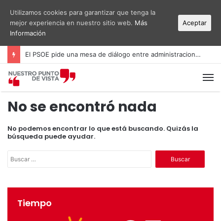
Utilizamos cookies para garantizar que tenga la
mejor experiencia en nuestro sitio web.
Más
Aceptar
Información
El PSOE pide una mesa de diálogo entre administraciones y vecinos por el ruido del aeropuerto Alicante-Elche
M
No se encontró nada
No podemos encontrar lo que está buscando. Quizás la
búsqueda puede ayudar.
B
u
s
c
a
Tiempo
r
: