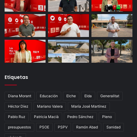
Etiquetas
Diana Morant
Educación
Elche
Elda
Generalitat
Héctor Díez
Mariano Valera
María José Martínez
Pablo Ruz
Patricia Macià
Pedro Sánchez
Pleno
presupuestos
PSOE
PSPV
Ramón Abad
Sanidad