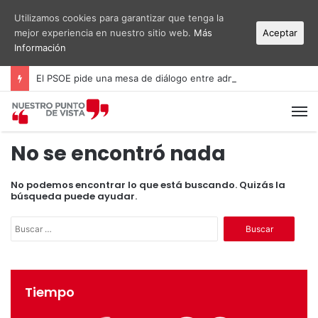
Utilizamos cookies para garantizar que tenga la
mejor experiencia en nuestro sitio web.
Más
Aceptar
Información
El PSOE pide una mesa de diálogo entre administraciones y vecinos por el ruido del aeropuerto Alicante-Elche
M
No se encontró nada
No podemos encontrar lo que está buscando. Quizás la
búsqueda puede ayudar.
B
u
s
c
a
Tiempo
r
: