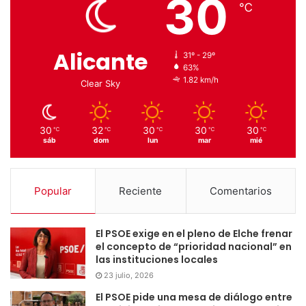
30
℃
Alicante
31º - 29º
63%
1.82 km/h
Clear Sky
30
32
30
30
30
℃
℃
℃
℃
℃
sáb
dom
lun
mar
mié
Popular
Reciente
Comentarios
El PSOE exige en el pleno de Elche frenar
el concepto de “prioridad nacional” en
las instituciones locales
23 julio, 2026
El PSOE pide una mesa de diálogo entre