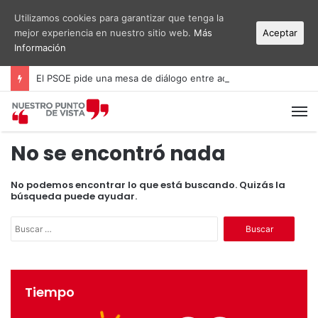
Utilizamos cookies para garantizar que tenga la
mejor experiencia en nuestro sitio web.
Más
Aceptar
Información
El PSOE pide una mesa de diálogo entre administraciones y vecinos por el ruido del aeropuerto Alicante-Elche
M
No se encontró nada
No podemos encontrar lo que está buscando. Quizás la
búsqueda puede ayudar.
B
u
s
c
a
Tiempo
r
: