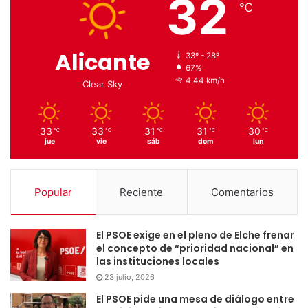
32
℃
Alicante
33º - 28º
67%
4.44 km/h
Clear Sky
33
33
31
31
30
℃
℃
℃
℃
℃
jue
vie
sáb
dom
lun
Popular
Reciente
Comentarios
El PSOE exige en el pleno de Elche frenar
el concepto de “prioridad nacional” en
las instituciones locales
23 julio, 2026
El PSOE pide una mesa de diálogo entre