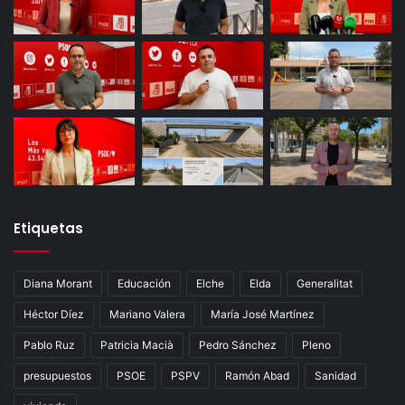
Etiquetas
Diana Morant
Educación
Elche
Elda
Generalitat
Héctor Díez
Mariano Valera
María José Martínez
Pablo Ruz
Patricia Macià
Pedro Sánchez
Pleno
presupuestos
PSOE
PSPV
Ramón Abad
Sanidad