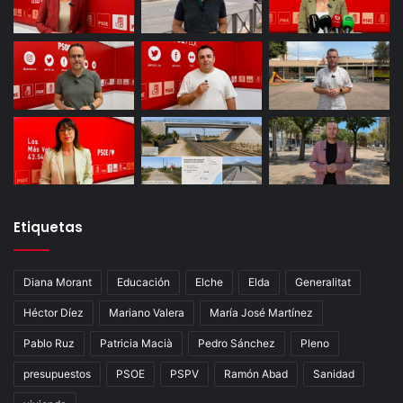
Etiquetas
Diana Morant
Educación
Elche
Elda
Generalitat
Héctor Díez
Mariano Valera
María José Martínez
Pablo Ruz
Patricia Macià
Pedro Sánchez
Pleno
presupuestos
PSOE
PSPV
Ramón Abad
Sanidad