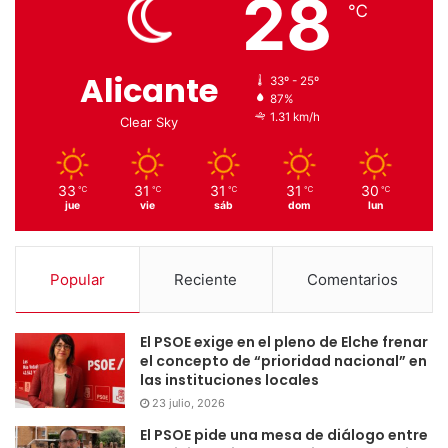
28
℃
Alicante
33º - 25º
87%
1.31 km/h
Clear Sky
33
31
31
31
30
℃
℃
℃
℃
℃
jue
vie
sáb
dom
lun
Popular
Reciente
Comentarios
El PSOE exige en el pleno de Elche frenar
el concepto de “prioridad nacional” en
las instituciones locales
23 julio, 2026
El PSOE pide una mesa de diálogo entre