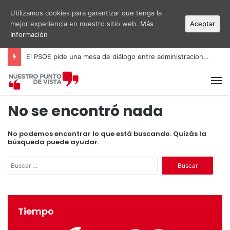
Utilizamos cookies para garantizar que tenga la
mejor experiencia en nuestro sitio web.
Más
Aceptar
Información
El PSOE pide una mesa de diálogo entre administraciones y vecinos por el ruido del aeropuerto Alicante-Elche
M
No se encontró nada
No podemos encontrar lo que está buscando. Quizás la
búsqueda puede ayudar.
B
u
s
c
a
Tiempo
r
: