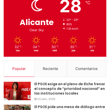
28
℃
Alicante
32º - 26º
89%
1.18 km/h
Clear Sky
32
34
30
30
31
℃
℃
℃
℃
℃
lun
mar
mié
jue
vie
Popular
Reciente
Comentarios
El PSOE exige en el pleno de Elche frenar
el concepto de “prioridad nacional” en
las instituciones locales
23 julio, 2026
El PSOE pide una mesa de diálogo entre