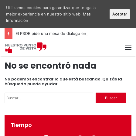
Utilizamos cookies para garantizar que tenga la
mejor experiencia en nuestro sitio web.
Más
Aceptar
Información
El PSOE pide una mesa de diálogo entre administraciones y vecinos por el ruido del aeropuerto Alicante-Elche
M
No se encontró nada
No podemos encontrar lo que está buscando. Quizás la
búsqueda puede ayudar.
B
u
s
c
a
Tiempo
r
: