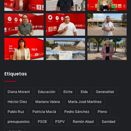
Etiquetas
Diana Morant
Educación
Elche
Elda
Generalitat
Héctor Díez
Mariano Valera
María José Martínez
Pablo Ruz
Patricia Macià
Pedro Sánchez
Pleno
presupuestos
PSOE
PSPV
Ramón Abad
Sanidad