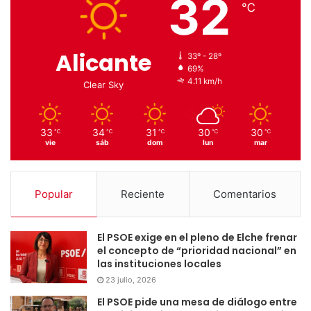
32
℃
Alicante
33º - 28º
69%
4.11 km/h
Clear Sky
33
34
31
30
30
℃
℃
℃
℃
℃
vie
sáb
dom
lun
mar
Popular
Reciente
Comentarios
El PSOE exige en el pleno de Elche frenar
el concepto de “prioridad nacional” en
las instituciones locales
23 julio, 2026
El PSOE pide una mesa de diálogo entre