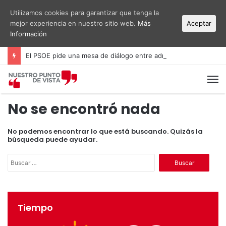
Utilizamos cookies para garantizar que tenga la
mejor experiencia en nuestro sitio web.
Más
Aceptar
Información
El PSOE pide una mesa de diálogo entre administraciones y vecinos por el ruido del aeropuerto Alicante-Elche
M
No se encontró nada
No podemos encontrar lo que está buscando. Quizás la
búsqueda puede ayudar.
B
u
s
c
a
Tiempo
r
: