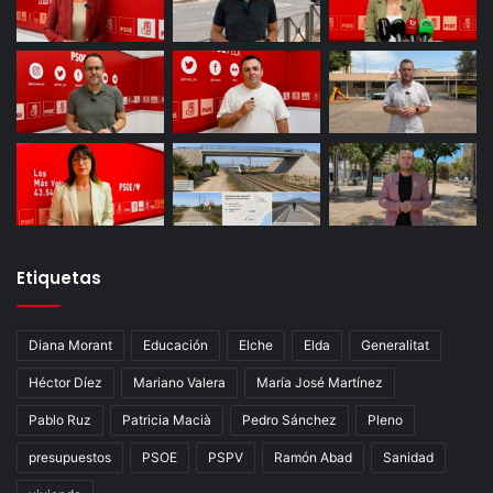
Etiquetas
Diana Morant
Educación
Elche
Elda
Generalitat
Héctor Díez
Mariano Valera
María José Martínez
Pablo Ruz
Patricia Macià
Pedro Sánchez
Pleno
presupuestos
PSOE
PSPV
Ramón Abad
Sanidad