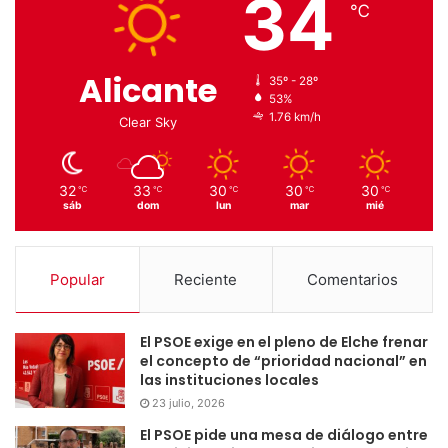
34
℃
Alicante
35º - 28º
53%
1.76 km/h
Clear Sky
32
33
30
30
30
℃
℃
℃
℃
℃
sáb
dom
lun
mar
mié
Popular
Reciente
Comentarios
El PSOE exige en el pleno de Elche frenar
el concepto de “prioridad nacional” en
las instituciones locales
23 julio, 2026
El PSOE pide una mesa de diálogo entre