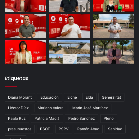
Etiquetas
Diana Morant
Educación
Elche
Elda
Generalitat
Héctor Díez
Mariano Valera
María José Martínez
Pablo Ruz
Patricia Macià
Pedro Sánchez
Pleno
presupuestos
PSOE
PSPV
Ramón Abad
Sanidad