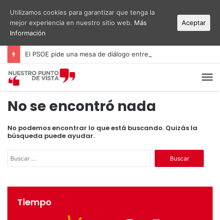
Utilizamos cookies para garantizar que tenga la
mejor experiencia en nuestro sitio web.
Más
Aceptar
Información
El PSOE pide una mesa de diálogo entre administraciones y vecinos por el ruido del aeropuerto Alicante-Elche
M
No se encontró nada
No podemos encontrar lo que está buscando. Quizás la
búsqueda puede ayudar.
B
u
s
c
a
Tiempo
r
: