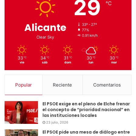
29
℃
Alicante
33º - 27º
77%
0.91 km/h
Clear Sky
33
34
31
30
30
℃
℃
℃
℃
℃
vie
sáb
dom
lun
mar
Popular
Reciente
Comentarios
El PSOE exige en el pleno de Elche frenar
el concepto de “prioridad nacional” en
las instituciones locales
23 julio, 2026
El PSOE pide una mesa de diálogo entre