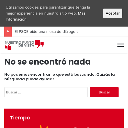
Utilizamos cookies para garantizar que tenga la
mejor experiencia en nuestro sitio web.
Más
Aceptar
Información
El PSOE pide una mesa de diálogo entre administraciones y vecinos por el ruido del aeropuerto Alicante-Elche
M
No se encontró nada
No podemos encontrar lo que está buscando. Quizás la
búsqueda puede ayudar.
B
u
s
c
a
Tiempo
r
: