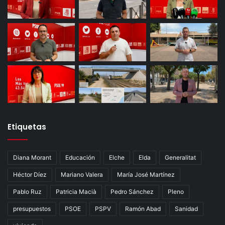
Etiquetas
Diana Morant
Educación
Elche
Elda
Generalitat
Héctor Díez
Mariano Valera
María José Martínez
Pablo Ruz
Patricia Macià
Pedro Sánchez
Pleno
presupuestos
PSOE
PSPV
Ramón Abad
Sanidad