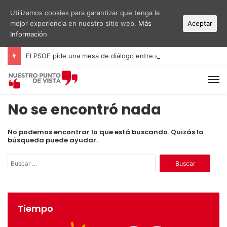
Utilizamos cookies para garantizar que tenga la
mejor experiencia en nuestro sitio web.
Más
Aceptar
Información
El PSOE pide una mesa de diálogo entre administraciones y vecinos por el ruido del aeropuerto Alicante-Elche
M
No se encontró nada
No podemos encontrar lo que está buscando. Quizás la
búsqueda puede ayudar.
B
u
s
c
a
Tiempo
r
: