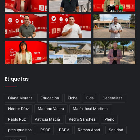
Etiquetas
Diana Morant
Educación
Elche
Elda
Generalitat
Héctor Díez
Mariano Valera
María José Martínez
Pablo Ruz
Patricia Macià
Pedro Sánchez
Pleno
presupuestos
PSOE
PSPV
Ramón Abad
Sanidad