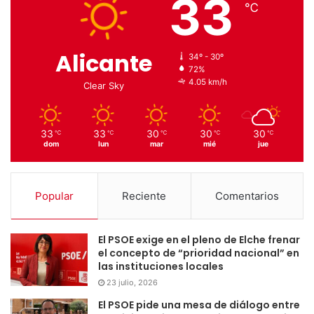
33
℃
Alicante
34º - 30º
72%
4.05 km/h
Clear Sky
33
33
30
30
30
℃
℃
℃
℃
℃
dom
lun
mar
mié
jue
Popular
Reciente
Comentarios
El PSOE exige en el pleno de Elche frenar
el concepto de “prioridad nacional” en
las instituciones locales
23 julio, 2026
El PSOE pide una mesa de diálogo entre