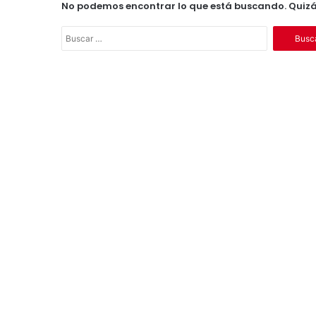
No podemos encontrar lo que está buscando. Quiz
B
u
s
c
a
r
: