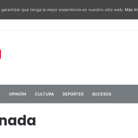
 garantizar que tenga la mejor experiencia en nuestro sitio web.
Más In
sa de diálogo entre administraciones y vecinos por el ruido del aeropu
L
OPINIÓN
CULTURA
DEPORTES
SUCESOS
 nada