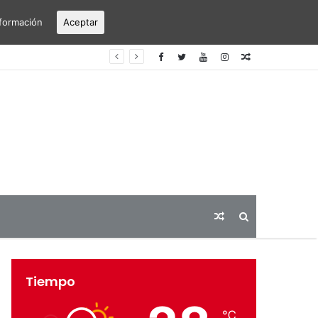
formación
Aceptar
erto Alicante-Elche
Articulo
aleatorio
Articulo
Buscar
aleatorio
Tiempo
℃