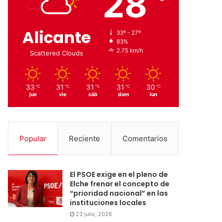
28
Alicante
33º - 27º
83%
2.75 km/h
Scattered Clouds
33
31
31
31
30
℃
℃
℃
℃
℃
jue
vie
sáb
dom
lun
Popular
Reciente
Comentarios
El PSOE exige en el pleno de
Elche frenar el concepto de
“prioridad nacional” en las
instituciones locales
23 julio, 2026