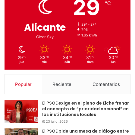
29
℃
Alicante
29º - 27º
79%
1.65 km/h
Clear Sky
29
33
34
31
30
℃
℃
℃
℃
℃
jue
vie
sáb
dom
lun
Popular
Reciente
Comentarios
El PSOE exige en el pleno de Elche frenar
el concepto de “prioridad nacional” en
las instituciones locales
23 julio, 2026
El PSOE pide una mesa de diálogo entre