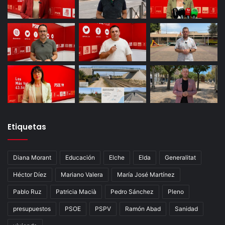
Etiquetas
Diana Morant
Educación
Elche
Elda
Generalitat
Héctor Díez
Mariano Valera
María José Martínez
Pablo Ruz
Patricia Macià
Pedro Sánchez
Pleno
presupuestos
PSOE
PSPV
Ramón Abad
Sanidad