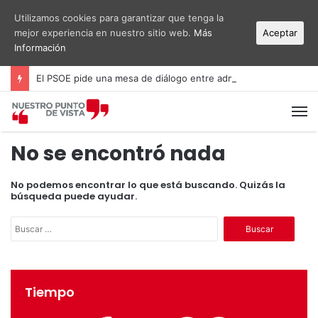
Utilizamos cookies para garantizar que tenga la
mejor experiencia en nuestro sitio web.
Más
Aceptar
Información
El PSOE pide una mesa de diálogo entre administraciones y vecinos por el ruido del aeropuerto Alicante-Elche
M
No se encontró nada
No podemos encontrar lo que está buscando. Quizás la
búsqueda puede ayudar.
B
u
s
c
a
Tiempo
r
: