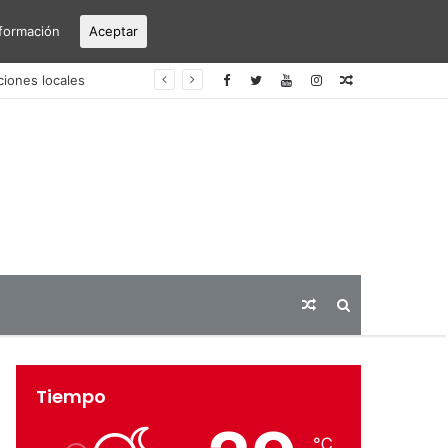
formación
Aceptar
erto Alicante-Elche
Articulo
aleatorio
Articulo
Buscar
aleatorio
Tiempo
℃