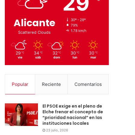
29
Alicante
30º - 28º
79%
1.78 km/h
Scattered Clouds
29
34
32
30
30
℃
℃
℃
℃
℃
vie
sáb
dom
lun
mar
Popular
Reciente
Comentarios
El PSOE exige en el pleno de
Elche frenar el concepto de
“prioridad nacional” en las
instituciones locales
23 julio, 2026