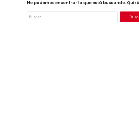
No podemos encontrar lo que está buscando. Quiz
B
u
s
c
a
r
: