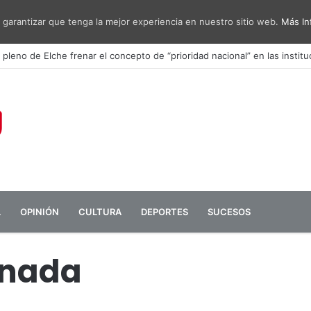
 garantizar que tenga la mejor experiencia en nuestro sitio web.
Más In
sa de diálogo entre administraciones y vecinos por el ruido del aeropu
L
OPINIÓN
CULTURA
DEPORTES
SUCESOS
 nada