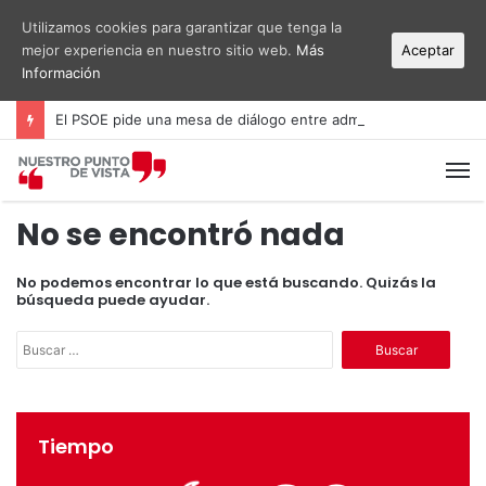
Utilizamos cookies para garantizar que tenga la
mejor experiencia en nuestro sitio web.
Más
Aceptar
Información
El PSOE pide una mesa de diálogo entre administraciones y vecinos por el ruido del aeropuerto Alicante-Elche
M
No se encontró nada
No podemos encontrar lo que está buscando. Quizás la
búsqueda puede ayudar.
B
u
s
c
a
Tiempo
r
: