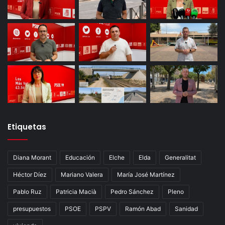
Etiquetas
Diana Morant
Educación
Elche
Elda
Generalitat
Héctor Díez
Mariano Valera
María José Martínez
Pablo Ruz
Patricia Macià
Pedro Sánchez
Pleno
presupuestos
PSOE
PSPV
Ramón Abad
Sanidad