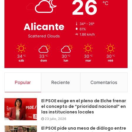
26
℃
Alicante
34º - 26º
61%
1.86 km/h
Scattered Clouds
34
33
30
30
30
℃
℃
℃
℃
℃
sáb
dom
lun
mar
mié
Popular
Reciente
Comentarios
El PSOE exige en el pleno de Elche frenar
el concepto de “prioridad nacional” en
las instituciones locales
23 julio, 2026
El PSOE pide una mesa de diálogo entre