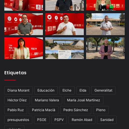
Etiquetas
Diana Morant
Educación
Elche
Elda
Generalitat
Héctor Díez
Mariano Valera
María José Martínez
Pablo Ruz
Patricia Macià
Pedro Sánchez
Pleno
presupuestos
PSOE
PSPV
Ramón Abad
Sanidad