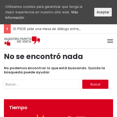
Utilizamos cookies para garantizar que tenga la
mejor experiencia en nuestro sitio web.
Más
Aceptar
Información
El PSOE pide una mesa de diálogo entre administraciones y vecinos por el ruido del aeropuerto Alicante-Elche
M
No se encontró nada
No podemos encontrar lo que está buscando. Quizás la
búsqueda puede ayudar.
B
u
s
c
a
Tiempo
r
: