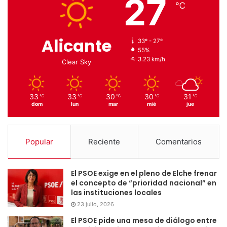
27
℃
Alicante
33º - 27º
55%
3.23 km/h
Clear Sky
33
33
30
30
31
℃
℃
℃
℃
℃
dom
lun
mar
mié
jue
Popular
Reciente
Comentarios
El PSOE exige en el pleno de Elche frenar
el concepto de “prioridad nacional” en
las instituciones locales
23 julio, 2026
El PSOE pide una mesa de diálogo entre