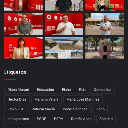
Etiquetas
Diana Morant
Educación
Elche
Elda
Generalitat
Héctor Díez
Mariano Valera
María José Martínez
Pablo Ruz
Patricia Macià
Pedro Sánchez
Pleno
presupuestos
PSOE
PSPV
Ramón Abad
Sanidad