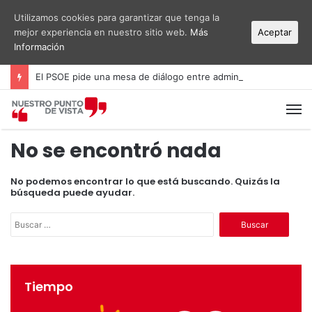
Utilizamos cookies para garantizar que tenga la
mejor experiencia en nuestro sitio web.
Más
Aceptar
Información
El PSOE pide una mesa de diálogo entre administraciones y vecinos por el ruido del aeropuerto Alicante-Elche
M
No se encontró nada
No podemos encontrar lo que está buscando. Quizás la
búsqueda puede ayudar.
B
u
s
c
a
Tiempo
r
: