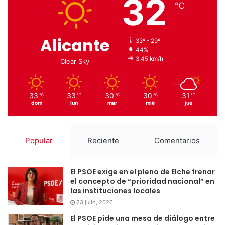
32
℃
Alicante
33º - 29º
44%
3.45 km/h
Clear Sky
33
33
30
30
31
℃
℃
℃
℃
℃
dom
lun
mar
mié
jue
Popular
Reciente
Comentarios
El PSOE exige en el pleno de Elche frenar
el concepto de “prioridad nacional” en
las instituciones locales
23 julio, 2026
El PSOE pide una mesa de diálogo entre