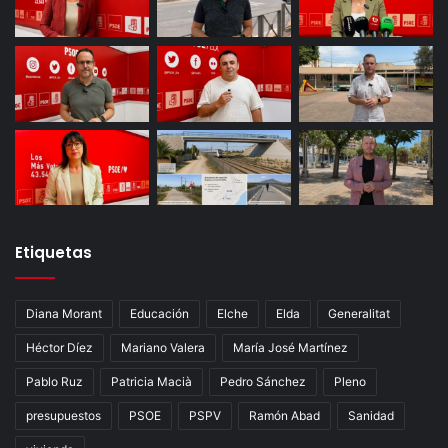
Etiquetas
Diana Morant
Educación
Elche
Elda
Generalitat
Héctor Díez
Mariano Valera
María José Martínez
Pablo Ruz
Patricia Macià
Pedro Sánchez
Pleno
presupuestos
PSOE
PSPV
Ramón Abad
Sanidad