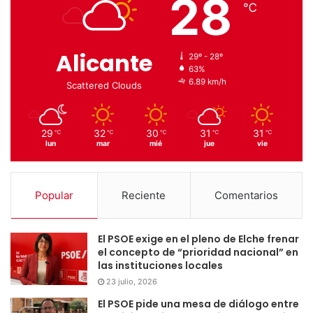
28
℃
Alicante
29º - 28º
63%
6.89 km/h
Scattered Clouds
29
32
30
31
31
℃
℃
℃
℃
℃
lun
mar
mié
jue
vie
Popular
Reciente
Comentarios
El PSOE exige en el pleno de Elche frenar
el concepto de “prioridad nacional” en
las instituciones locales
23 julio, 2026
El PSOE pide una mesa de diálogo entre