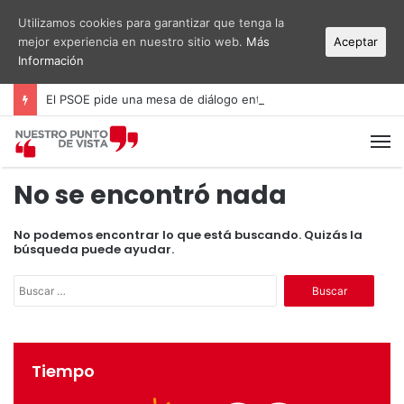
Utilizamos cookies para garantizar que tenga la
mejor experiencia en nuestro sitio web.
Más
Aceptar
Información
El PSOE pide una mesa de diálogo entre administraciones y vecinos por el ruido del aeropuerto Alicante-Elche
M
No se encontró nada
No podemos encontrar lo que está buscando. Quizás la
búsqueda puede ayudar.
B
u
s
c
a
Tiempo
r
: