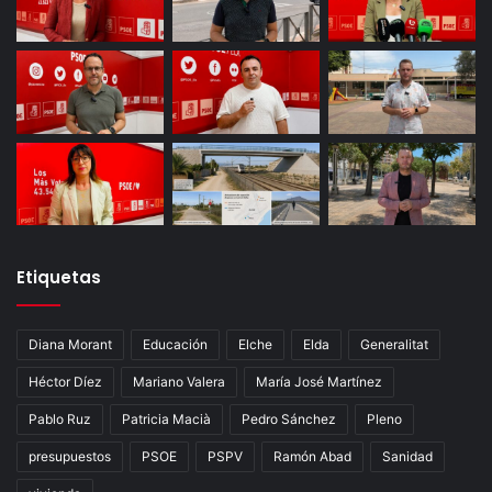
Etiquetas
Diana Morant
Educación
Elche
Elda
Generalitat
Héctor Díez
Mariano Valera
María José Martínez
Pablo Ruz
Patricia Macià
Pedro Sánchez
Pleno
presupuestos
PSOE
PSPV
Ramón Abad
Sanidad