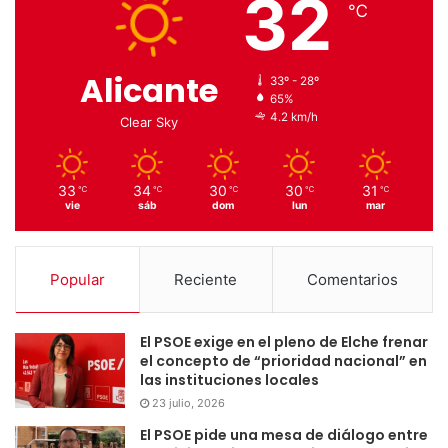
32
℃
Alicante
33º - 28º
65%
4.2 km/h
Clear Sky
33
34
30
30
31
℃
℃
℃
℃
℃
vie
sáb
dom
lun
mar
Popular
Reciente
Comentarios
El PSOE exige en el pleno de Elche frenar
el concepto de “prioridad nacional” en
las instituciones locales
23 julio, 2026
El PSOE pide una mesa de diálogo entre