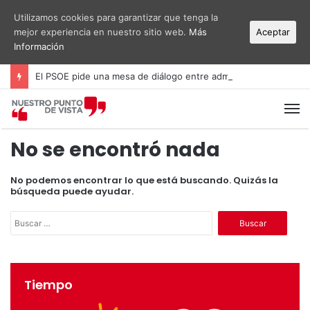
Utilizamos cookies para garantizar que tenga la
mejor experiencia en nuestro sitio web.
Más
Aceptar
Información
El PSOE pide una mesa de diálogo entre administraciones y vecinos por el ruido del aeropuerto Alicante-Elche
M
No se encontró nada
No podemos encontrar lo que está buscando. Quizás la
búsqueda puede ayudar.
B
u
s
c
a
Tiempo
r
: