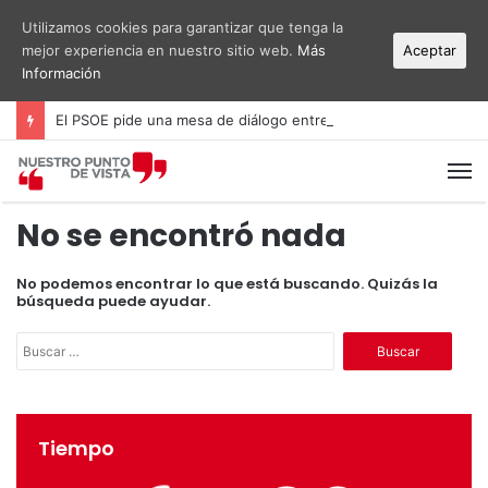
Utilizamos cookies para garantizar que tenga la
mejor experiencia en nuestro sitio web.
Más
Aceptar
Información
El PSOE pide una mesa de diálogo entre administraciones y vecinos por el ruido del aeropuerto Alicante-Elche
M
No se encontró nada
No podemos encontrar lo que está buscando. Quizás la
búsqueda puede ayudar.
B
u
s
c
a
Tiempo
r
: