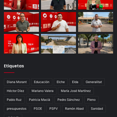
Etiquetas
Diana Morant
Educación
Elche
Elda
Generalitat
Héctor Díez
Mariano Valera
María José Martínez
Pablo Ruz
Patricia Macià
Pedro Sánchez
Pleno
presupuestos
PSOE
PSPV
Ramón Abad
Sanidad