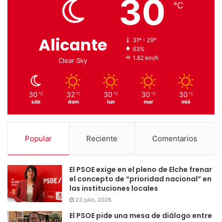
30
℃
Alicante
31º - 29º
63%
1.82 km/h
Clear Sky
30
32
30
30
30
℃
℃
℃
℃
℃
sáb
dom
lun
mar
mié
Popular
Reciente
Comentarios
El PSOE exige en el pleno de Elche frenar
el concepto de “prioridad nacional” en
las instituciones locales
23 julio, 2026
El PSOE pide una mesa de diálogo entre