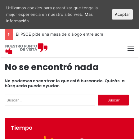
Utilizamos cookies para garantizar que tenga la
mejor experiencia en nuestro sitio web.
Más
Aceptar
Información
El PSOE pide una mesa de diálogo entre administraciones y vecinos por el ruido del aeropuerto Alicante-Elche
M
No se encontró nada
No podemos encontrar lo que está buscando. Quizás la
búsqueda puede ayudar.
B
u
s
c
a
Tiempo
r
: