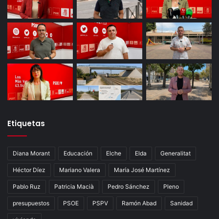
Etiquetas
Diana Morant
Educación
Elche
Elda
Generalitat
Héctor Díez
Mariano Valera
María José Martínez
Pablo Ruz
Patricia Macià
Pedro Sánchez
Pleno
presupuestos
PSOE
PSPV
Ramón Abad
Sanidad