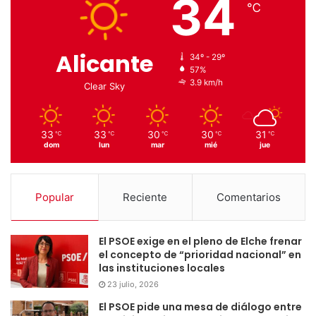
34
℃
Alicante
34º - 29º
57%
3.9 km/h
Clear Sky
33
33
30
30
31
℃
℃
℃
℃
℃
dom
lun
mar
mié
jue
Popular
Reciente
Comentarios
El PSOE exige en el pleno de Elche frenar
el concepto de “prioridad nacional” en
las instituciones locales
23 julio, 2026
El PSOE pide una mesa de diálogo entre