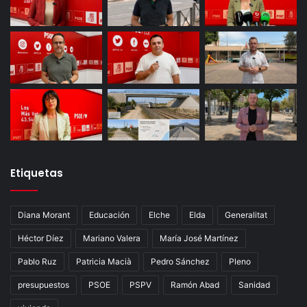
Etiquetas
Diana Morant
Educación
Elche
Elda
Generalitat
Héctor Díez
Mariano Valera
María José Martínez
Pablo Ruz
Patricia Macià
Pedro Sánchez
Pleno
presupuestos
PSOE
PSPV
Ramón Abad
Sanidad