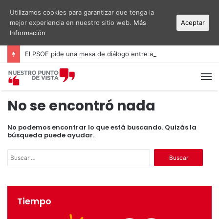
Utilizamos cookies para garantizar que tenga la
mejor experiencia en nuestro sitio web.
Más
Aceptar
Información
El PSOE pide una mesa de diálogo entre administraciones y vecinos por el ruido del aeropuerto Alicante-Elche
M
No se encontró nada
No podemos encontrar lo que está buscando. Quizás la
búsqueda puede ayudar.
B
u
s
c
a
Tiempo
r
: