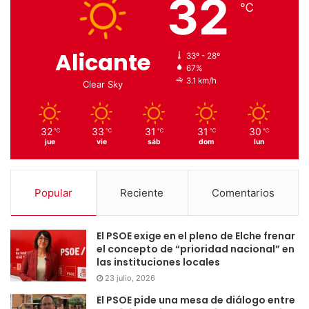
32
℃
Alicante
33º - 28º
67%
3.1 km/h
Clear Sky
32
33
31
31
30
℃
℃
℃
℃
℃
jue
vie
sáb
dom
lun
Popular
Reciente
Comentarios
El PSOE exige en el pleno de Elche frenar
el concepto de “prioridad nacional” en
las instituciones locales
23 julio, 2026
El PSOE pide una mesa de diálogo entre