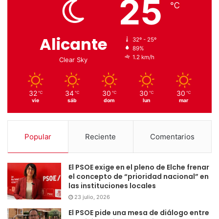
25
℃
Alicante
32º - 25º
89%
1.2 km/h
Clear Sky
32
34
30
30
30
℃
℃
℃
℃
℃
vie
sáb
dom
lun
mar
Popular
Reciente
Comentarios
El PSOE exige en el pleno de Elche frenar
el concepto de “prioridad nacional” en
las instituciones locales
23 julio, 2026
El PSOE pide una mesa de diálogo entre