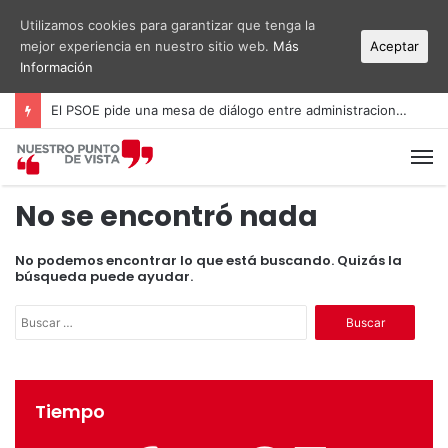
Utilizamos cookies para garantizar que tenga la
mejor experiencia en nuestro sitio web.
Más
Aceptar
Información
El PSOE pide una mesa de diálogo entre administraciones y vecinos por el ruido del aeropuerto Alicante-Elche
M
No se encontró nada
No podemos encontrar lo que está buscando. Quizás la
búsqueda puede ayudar.
B
u
s
c
a
Tiempo
r
: