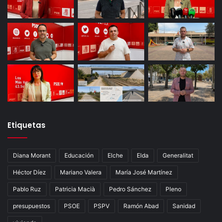
Etiquetas
Diana Morant
Educación
Elche
Elda
Generalitat
Héctor Díez
Mariano Valera
María José Martínez
Pablo Ruz
Patricia Macià
Pedro Sánchez
Pleno
presupuestos
PSOE
PSPV
Ramón Abad
Sanidad