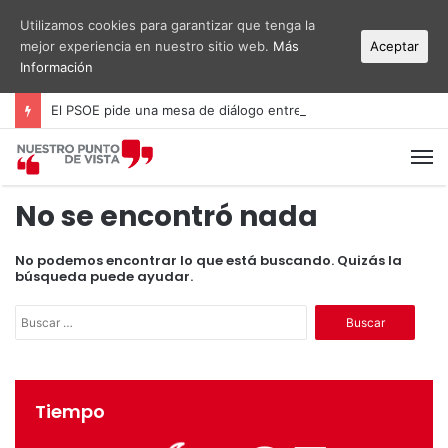
Utilizamos cookies para garantizar que tenga la
mejor experiencia en nuestro sitio web.
Más
Aceptar
Información
El PSOE pide una mesa de diálogo entre administraciones y vecinos por el ruido del aeropuerto Alicante-Elche
M
No se encontró nada
No podemos encontrar lo que está buscando. Quizás la
búsqueda puede ayudar.
B
u
s
c
a
Tiempo
r
: