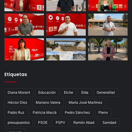
Etiquetas
Diana Morant
Educación
Elche
Elda
Generalitat
Héctor Díez
Mariano Valera
María José Martínez
Pablo Ruz
Patricia Macià
Pedro Sánchez
Pleno
presupuestos
PSOE
PSPV
Ramón Abad
Sanidad