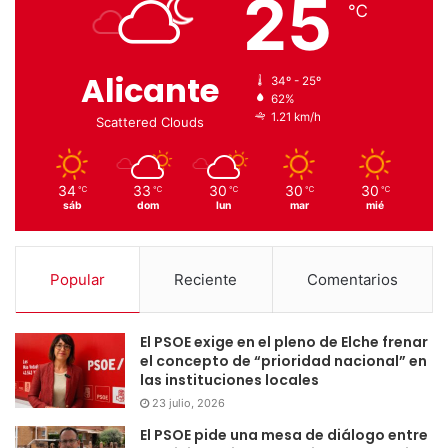
25
℃
Alicante
34º - 25º
62%
1.21 km/h
Scattered Clouds
34
33
30
30
30
℃
℃
℃
℃
℃
sáb
dom
lun
mar
mié
Popular
Reciente
Comentarios
El PSOE exige en el pleno de Elche frenar
el concepto de “prioridad nacional” en
las instituciones locales
23 julio, 2026
El PSOE pide una mesa de diálogo entre