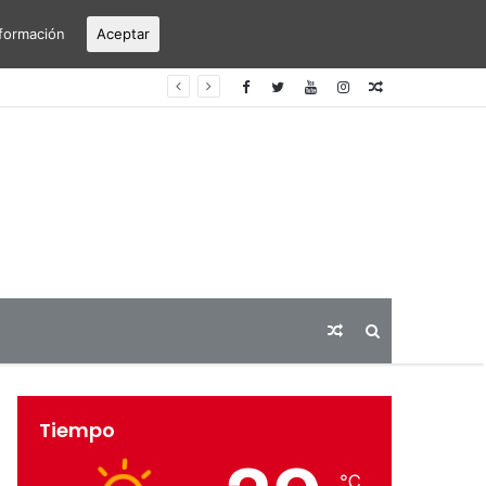
formación
Aceptar
erto Alicante-Elche
Articulo
aleatorio
Articulo
Buscar
aleatorio
Tiempo
℃