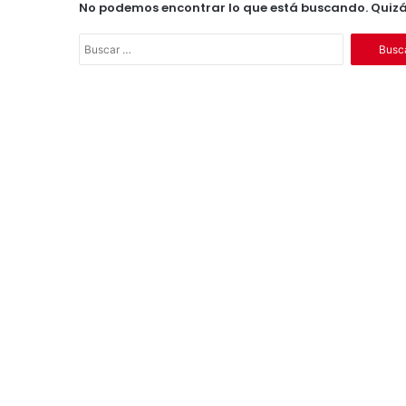
No podemos encontrar lo que está buscando. Quiz
B
u
s
c
a
r
: