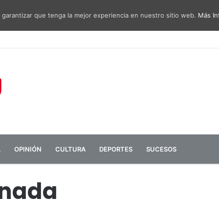
 garantizar que tenga la mejor experiencia en nuestro sitio web.
Más In
sa de diálogo entre administraciones y vecinos por el ruido del aeropu
L
OPINIÓN
CULTURA
DEPORTES
SUCESOS
 nada