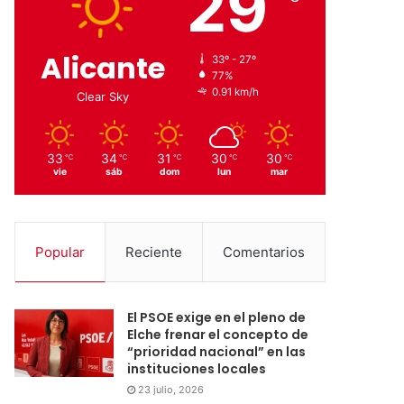
29
Alicante
33º - 27º
77%
0.91 km/h
Clear Sky
33
34
31
30
30
℃
℃
℃
℃
℃
vie
sáb
dom
lun
mar
Popular
Reciente
Comentarios
El PSOE exige en el pleno de
Elche frenar el concepto de
“prioridad nacional” en las
instituciones locales
23 julio, 2026