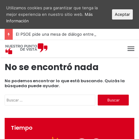
Utilizamos cookies para garantizar que tenga la
mejor experiencia en nuestro sitio web.
Más
Aceptar
Información
El PSOE pide una mesa de diálogo entre administraciones y vecinos por el ruido del aeropuerto Alicante-Elche
M
No se encontró nada
No podemos encontrar lo que está buscando. Quizás la
búsqueda puede ayudar.
B
u
s
c
a
Tiempo
r
: