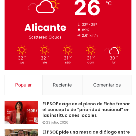
26
℃
Alicante
32º - 25º
89%
2.61 km/h
Scattered Clouds
32
32
31
31
30
℃
℃
℃
℃
℃
jue
vie
sáb
dom
lun
Popular
Reciente
Comentarios
El PSOE exige en el pleno de Elche frenar
el concepto de “prioridad nacional” en
las instituciones locales
23 julio, 2026
El PSOE pide una mesa de diálogo entre