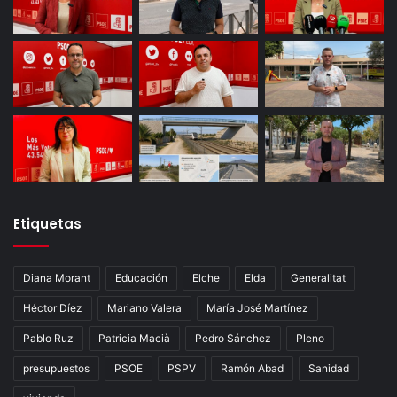
Etiquetas
Diana Morant
Educación
Elche
Elda
Generalitat
Héctor Díez
Mariano Valera
María José Martínez
Pablo Ruz
Patricia Macià
Pedro Sánchez
Pleno
presupuestos
PSOE
PSPV
Ramón Abad
Sanidad