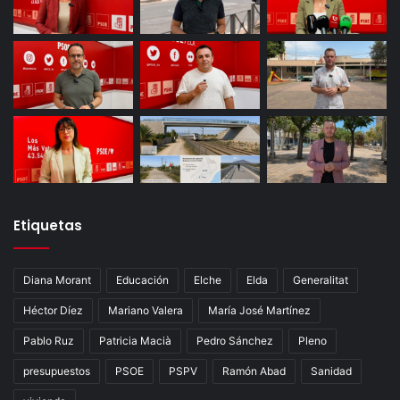
Etiquetas
Diana Morant
Educación
Elche
Elda
Generalitat
Héctor Díez
Mariano Valera
María José Martínez
Pablo Ruz
Patricia Macià
Pedro Sánchez
Pleno
presupuestos
PSOE
PSPV
Ramón Abad
Sanidad