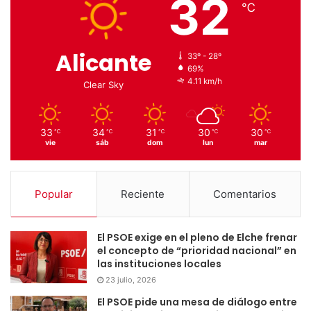
32
℃
Alicante
33º - 28º
69%
4.11 km/h
Clear Sky
33
34
31
30
30
℃
℃
℃
℃
℃
vie
sáb
dom
lun
mar
Popular
Reciente
Comentarios
El PSOE exige en el pleno de Elche frenar
el concepto de “prioridad nacional” en
las instituciones locales
23 julio, 2026
El PSOE pide una mesa de diálogo entre