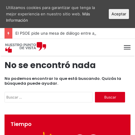
Utilizamos cookies para garantizar que tenga la
mejor experiencia en nuestro sitio web.
Más
Aceptar
Información
El PSOE pide una mesa de diálogo entre administraciones y vecinos por el ruido del aeropuerto Alicante-Elche
M
No se encontró nada
No podemos encontrar lo que está buscando. Quizás la
búsqueda puede ayudar.
B
u
s
c
a
Tiempo
r
: