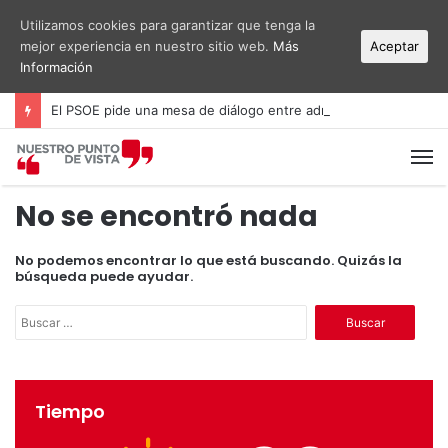
Utilizamos cookies para garantizar que tenga la
mejor experiencia en nuestro sitio web.
Más
Aceptar
Información
El PSOE pide una mesa de diálogo entre administraciones y vecinos por el ruido del aeropuerto Alicante-Elche
M
No se encontró nada
No podemos encontrar lo que está buscando. Quizás la
búsqueda puede ayudar.
B
u
s
c
a
Tiempo
r
: