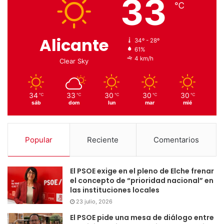
33
℃
Alicante
34º - 28º
61%
4 km/h
Clear Sky
34
33
30
30
30
℃
℃
℃
℃
℃
sáb
dom
lun
mar
mié
Popular
Reciente
Comentarios
El PSOE exige en el pleno de Elche frenar
el concepto de “prioridad nacional” en
las instituciones locales
23 julio, 2026
El PSOE pide una mesa de diálogo entre