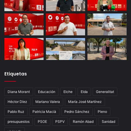
Etiquetas
Diana Morant
Educación
Elche
Elda
Generalitat
Héctor Díez
Mariano Valera
María José Martínez
Pablo Ruz
Patricia Macià
Pedro Sánchez
Pleno
presupuestos
PSOE
PSPV
Ramón Abad
Sanidad