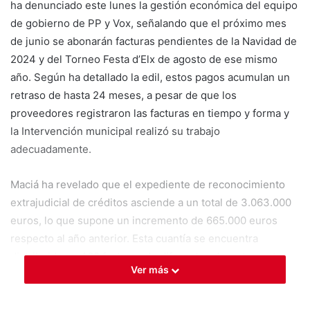
ha denunciado este lunes la gestión económica del equipo
de gobierno de PP y Vox, señalando que el próximo mes
de junio se abonarán facturas pendientes de la Navidad de
2024 y del Torneo Festa d’Elx de agosto de ese mismo
año. Según ha detallado la edil, estos pagos acumulan un
retraso de hasta 24 meses, a pesar de que los
proveedores registraron las facturas en tiempo y forma y
la Intervención municipal realizó su trabajo
adecuadamente.
Maciá ha revelado que el expediente de reconocimiento
extrajudicial de créditos asciende a un total de 3.063.000
euros, lo que supone un incremento de 665.000 euros
respecto al año anterior. Esta cuantía se encuentra
distribuida en 408 facturas de diferentes departamentos
Ver más
municipales. “Hay mucho dinero para obras y asfalto, pero
muy poco para pagar a los proveedores”, ha recriminado la