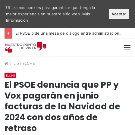
Utilizamos cookies para garantizar que tenga la
mejor experiencia en nuestro sitio web.
Más
Aceptar
Información
El PSOE denuncia la gestión de las cuentas públicas en Elche y acusa al Gobierno local de recortar en gasto social
M
Inicio
/
ELCHE
ELCHE
El PSOE denuncia que PP y
Vox pagarán en junio
facturas de la Navidad de
2024 con dos años de
retraso