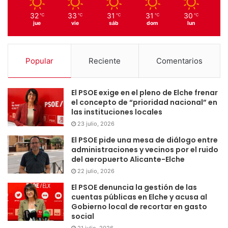
32
33
31
31
30
℃
℃
℃
℃
℃
jue
vie
sáb
dom
lun
Popular
Reciente
Comentarios
El PSOE exige en el pleno de Elche frenar
el concepto de “prioridad nacional” en
las instituciones locales
23 julio, 2026
El PSOE pide una mesa de diálogo entre
administraciones y vecinos por el ruido
del aeropuerto Alicante-Elche
22 julio, 2026
El PSOE denuncia la gestión de las
cuentas públicas en Elche y acusa al
Gobierno local de recortar en gasto
social
21 julio, 2026