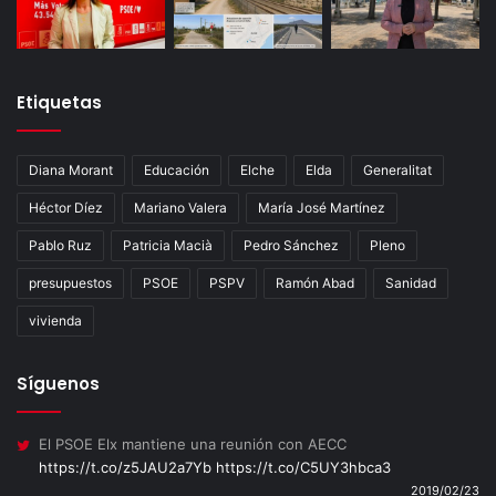
Etiquetas
Diana Morant
Educación
Elche
Elda
Generalitat
Héctor Díez
Mariano Valera
María José Martínez
Pablo Ruz
Patricia Macià
Pedro Sánchez
Pleno
presupuestos
PSOE
PSPV
Ramón Abad
Sanidad
vivienda
Síguenos
El PSOE Elx mantiene una reunión con AECC
https://t.co/z5JAU2a7Yb
https://t.co/C5UY3hbca3
2019/02/23